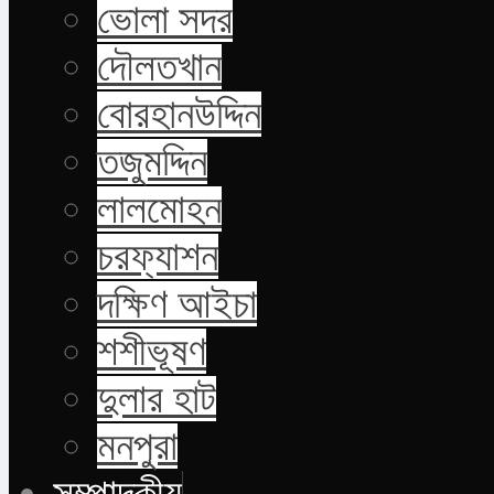
ভোলা সদর
দৌলতখান
বোরহানউদ্দিন
তজুমদ্দিন
লালমোহন
চরফ্যাশন
দক্ষিণ আইচা
শশীভূষণ
দুলার হাট
মনপুরা
সম্পাদকীয়