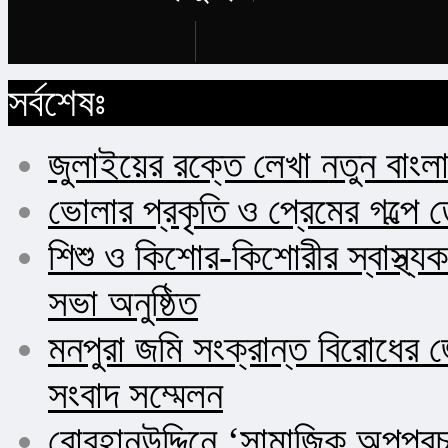
Buy Now
সর্বশেষঃ
জুলাইয়ের রক্তে লেখা নতুন বাংল
ভোলার প্রকৃতি ও প্রেমের গল্পে 
শিশু ও কিশোর-কিশোরীর স্বাস্থ
সভা অনুষ্ঠিত
মনপুরা জমি সংক্রান্ত বিরোধের জ
সংবাদ সম্মেলন
বোরহানউদ্দিনে ‘সামাজিক অপপ্র