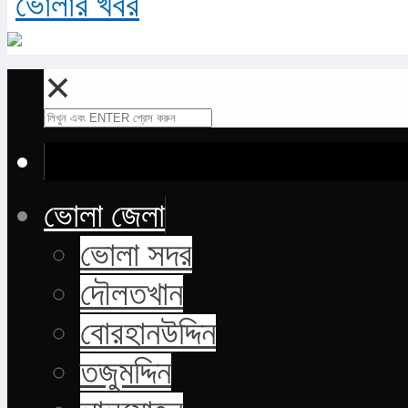
✕
ভোলা জেলা
ভোলা সদর
দৌলতখান
বোরহানউদ্দিন
তজুমদ্দিন