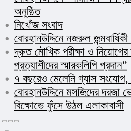
অনুষ্ঠিত
নিখোঁজ সংবাদ
বোরহানউদ্দিনে নজরুল জন্মবার্ষিক
দ্রুত মৌখিক পরীক্ষা ও নিয়োগ
প্রত্যাশীদের স্মারকলিপি প্রদান”
৭ বছরেও মেলেনি গ্যাস সংযোগ, 
বোরহানউদ্দিনে মসজিদের দরজা ভ
বিক্ষোভে ফুঁসে উঠল এলাকাবাসী