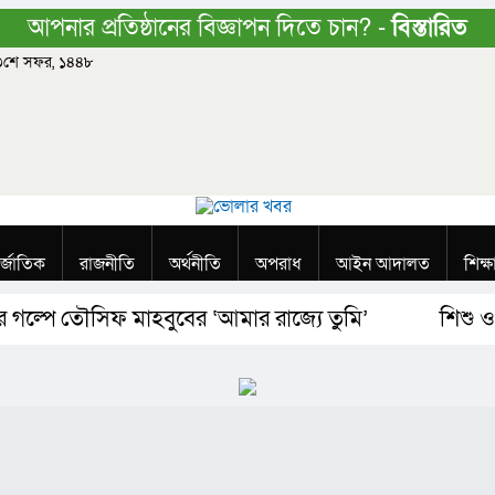
আপনার প্রতিষ্ঠানের বিজ্ঞাপন দিতে চান? -
বিস্তারিত
 ২৩শে সফর, ১৪৪৮
র্জাতিক
রাজনীতি
অর্থনীতি
অপরাধ
আইন আদালত
শিক্ষ
গল্পে তৌসিফ মাহবুবের ‘আমার রাজ্যে তুমি’
শিশু ও কি