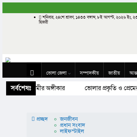
শনিবার, ২৪শে শ্রাবণ, ১৪৩৩ বঙ্গাব্দ, ৮ই আগস্ট, ২০২৬ ইং,
হিজরী
ভোলা জেলা
সম্পাদকীয়
জাতীয়
আন্ত
সর্বশেষঃ
াদেশ ও আগামীর অঙ্গীকার​
ভোলার প্রকৃতি ও প্রেমের 
বিজ্ঞান ও প্রযুক্তি
Buy Now
প্রচ্ছদ
জনজীবন
প্রধান সংবাদ
লাইফস্টাইল