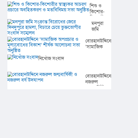
শিশু ও
আগামীর
গল্পে
কিশোর-
অঙ্গীকার​
তৌসিফ
কিশোরীর
মাহবুবের
স্বাস্থ্যকর
মনপুরা
‘আমার
আচরণ
জমি
রাজ্যে
প্রচারে
সংক্রান্ত
তুমি’
বোরহানউদ্দিনে
অবহিতকরণ
বিরোধের
‘সামাজিক
ও
জেরে
অপপ্রচার ও
মতবিনিময়
দিনদুপুরে
নিখোঁজ সংবাদ
মূল্যবোধের
সভা
হামলা,
বিকাশ’ শীর্ষক
অনুষ্ঠিত
বিচারে
আলোচনা সভা
চেয়ে
অনুষ্ঠিত
বোরহানউদ্দিনে
ভুক্তভোগীর
নজরুল
সংবাদ
জন্মবার্ষিকী ও
সম্মেলন
নজরুল বর্ষ
উদযাপন