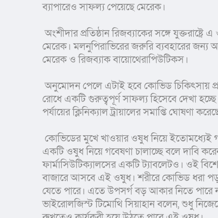
ব্যাপারেও সাফল্য পেয়েছে মেরেক।
 অংশীদার প্রতিষ্ঠান রিজব্যাকের সঙ্গে যুক্তরাষ্ট্রে এ ওষুধের জরুরি ব্যবহারের অনুমতি চাওয়া হবে বলে জানিয়েছে 
মেরেক। মলনুপিরাভিরের জরুরি ব্যবহারের জন্য অন্য
মেরেক ও রিজব্যাক বায়োথেরাপিউটিকস।
 অনুমোদন পেলে এটাই হবে কোভিড চিকিৎসায় প্রথম অনুমোদিত মুখে খাওয়ার ওষুধ। একে করোনা মহামারি 
রোধে একটি গুরুত্বপূর্ণ সাফল্য হিসেবে দেখা হচ্
পর্যায়ের ক্লিনিক্যাল ট্রায়ালের সমাপ্তি ঘোষণা কর
 কোভিডের মুখে খাওয়ার ওষুধ নিয়ে ইতোমধ্যেই গবেষণা চলছে। টিকা প্রস্তুতকারী সংস্থা ফাইজারও এই রকম 
একটি ওষুধ নিয়ে গবেষণা চালাচ্ছে বলে দাবি করে
ফার্মাসিউটিক্যালসের একটি ট্যাবলেটও। ওই বিশেষ
বাজারে আসবে এই ওষুধ। শরীরে কোভিড ধরা পড়ার 
যেতে পারে। এতে উপসর্গ বড় আকার নিতে পারে না। 
ভাইরোলজিস্ট টিমোথি সিয়াহান বলেন, শুধু নিজেক
রুখতেও কার্যকরী হয়ে উঠতে পারে এই ওষুধ।