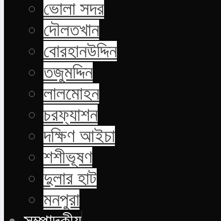
ভোলা সদর
দৌলতখান
বোরহানউদ্দিন
তজুমদ্দিন
লালমোহন
চরফ্যাশন
দক্ষিণ আইচা
শশীভূষণ
দুলার হাট
মনপুরা
সম্পাদকীয়