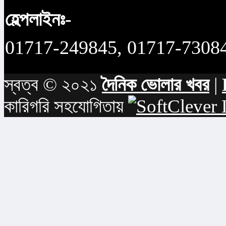
হেল্পলাইনঃ-
01717-249845, 01717-7308
স্বত্ব © ২০২১
দৈনিক ভোলার খবর
|
কারিগরি সহযোগিতায়