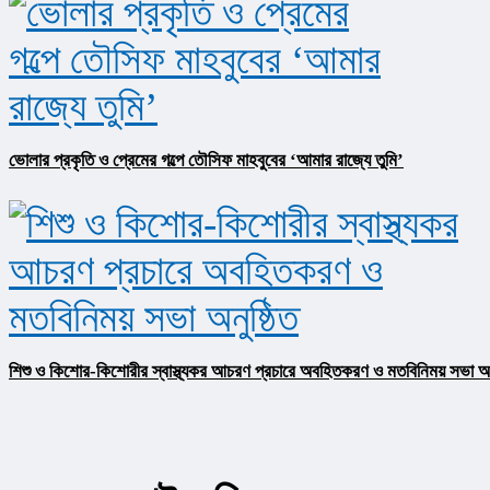
ভোলার প্রকৃতি ও প্রেমের গল্পে তৌসিফ মাহবুবের ‘আমার রাজ্যে তুমি’
শিশু ও কিশোর-কিশোরীর স্বাস্থ্যকর আচরণ প্রচারে অবহিতকরণ ও মতবিনিময় সভা অনু