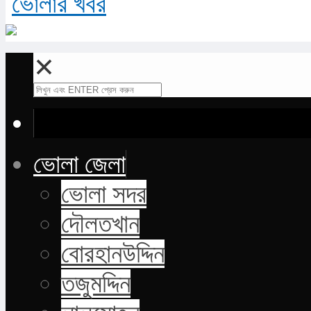
✕
ভোলা জেলা
ভোলা সদর
দৌলতখান
বোরহানউদ্দিন
তজুমদ্দিন