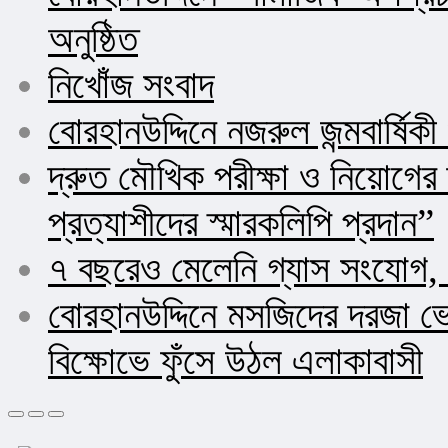
অনুষ্ঠিত
নিখোঁজ সংবাদ
বোরহানউদ্দিনে নজরুল জন্মবার্ষিক
দ্রুত মৌখিক পরীক্ষা ও নিয়োগ
প্রত্যাশীদের স্মারকলিপি প্রদান”
৭ বছরেও মেলেনি গ্যাস সংযোগ, 
বোরহানউদ্দিনে মসজিদের দরজা ভ
বিক্ষোভে ফুঁসে উঠল এলাকাবাসী