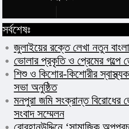
Buy Now
সর্বশেষঃ
জুলাইয়ের রক্তে লেখা নতুন বাংল
ভোলার প্রকৃতি ও প্রেমের গল্পে 
শিশু ও কিশোর-কিশোরীর স্বাস্থ
সভা অনুষ্ঠিত
মনপুরা জমি সংক্রান্ত বিরোধের জ
সংবাদ সম্মেলন
বোরহানউদ্দিনে ‘সামাজিক অপপ্র