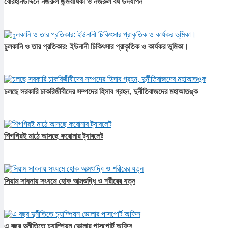
বোরহানউদ্দিনে নজরুল জন্মবার্ষিকী ও নজরুল বর্ষ উদযাপন
চুলকানি ও তার প্রতিকার: ইউনানী চিকিৎসার প্রাকৃতিক ও কার্যকর ভূমিকা।
চলছে সরকারি চাকরিজীবীদের সম্পদের হিসাব গ্রহন, দুর্নীতিবাজদের মহাআতঙ্ক
শিগগিরই মাঠে আসছে করোনার ট্যাবলেট
সিয়াম সাধনায় সংযমে হোক আত্মশুদ্ধি ও শরীরের যত্ন
এ বছর দুর্নীতিতে চ্যাম্পিয়ন ভোলার পাসপোর্ট অফিস