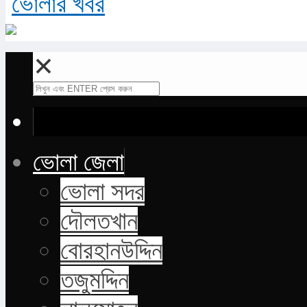
✕
ভোলা জেলা
ভোলা সদর
দৌলতখান
বোরহানউদ্দিন
তজুমদ্দিন