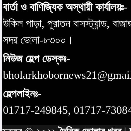
বার্তা ও বাণিজ্যিক অস্থায়ী কার্যালয়ঃ-
উকিল পাড়া, পুরাতন বাসস্ট্যান্ড, বাজ
সদর ভোলা-৮৩০০।
নিউজ হেল্প ডেস্কঃ-
bholarkhobornews21@gmai
হেল্পলাইনঃ-
01717-249845, 01717-7308