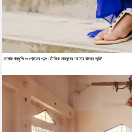
ভোলার প্রকৃতি ও প্রেমের গল্পে তৌসিফ মাহবুবের ‘আমার রাজ্যে তুমি’