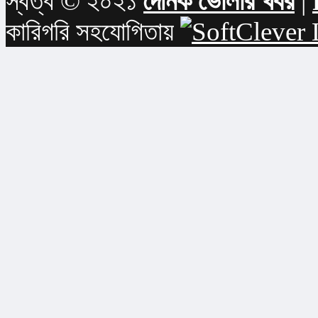
স্বত্ব © ২০২১
দৈনিক ভোলার খবর
|
কারিগরি সহযোগিতায়