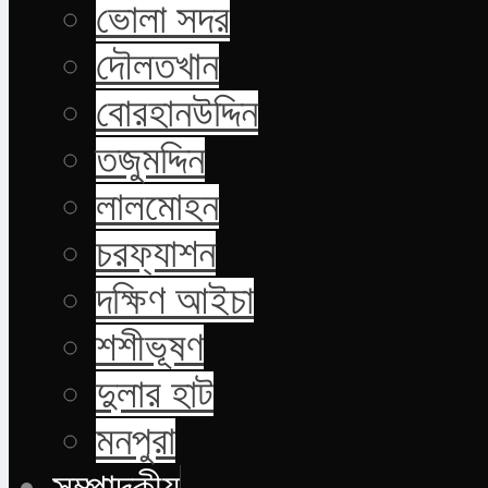
ভোলা সদর
দৌলতখান
বোরহানউদ্দিন
তজুমদ্দিন
লালমোহন
চরফ্যাশন
দক্ষিণ আইচা
শশীভূষণ
দুলার হাট
মনপুরা
সম্পাদকীয়