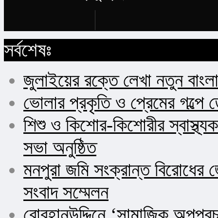
Buy Now
সর্বশেষঃ
জুলাইয়ের রক্তে লেখা নতুন বাংল
ভোলার প্রকৃতি ও প্রেমের গল্পে 
শিশু ও কিশোর-কিশোরীর স্বাস্থ
সভা অনুষ্ঠিত
মনপুরা জমি সংক্রান্ত বিরোধের জ
সংবাদ সম্মেলন
বোরহানউদ্দিনে ‘সামাজিক অপপ্র