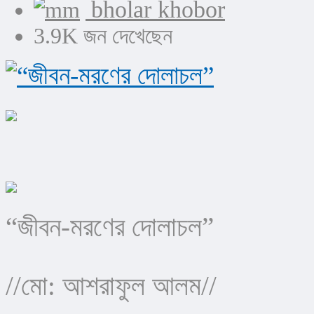
bholar khobor
3.9K জন দেখেছেন
“জীবন-মরণের দোলাচল”
//মো: আশরাফুল আলম//