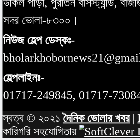
উকিল পাড়া, পুরাতন বাসস্ট্যান্ড, বাজ
সদর ভোলা-৮৩০০।
নিউজ হেল্প ডেস্কঃ-
bholarkhobornews21@gmai
হেল্পলাইনঃ-
01717-249845, 01717-7308
স্বত্ব © ২০২১
দৈনিক ভোলার খবর
|
কারিগরি সহযোগিতায়