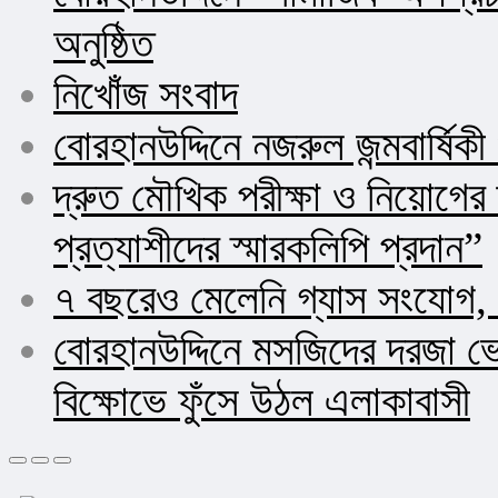
অনুষ্ঠিত
নিখোঁজ সংবাদ
বোরহানউদ্দিনে নজরুল জন্মবার্ষিক
দ্রুত মৌখিক পরীক্ষা ও নিয়োগ
প্রত্যাশীদের স্মারকলিপি প্রদান”
৭ বছরেও মেলেনি গ্যাস সংযোগ, 
বোরহানউদ্দিনে মসজিদের দরজা ভ
বিক্ষোভে ফুঁসে উঠল এলাকাবাসী