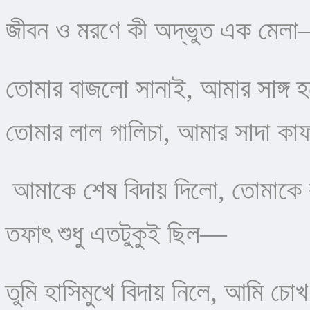
​জীবন ও মরণে কী অদ্ভুত এক মেল
তোমার বাজলো সানাই, আমার সাঙ্গ 
তোমার লাল গালিচা, আমার সাদা কা
 আমাকে শেষ বিদায় দিলো, তোমা
​তফাৎ শুধু এতটুকুই ছিল—
তুমি হাসিমুখে বিদায় নিলে, আমি চো