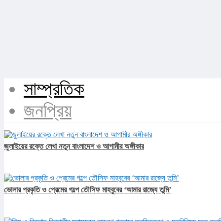
সাম্প্রতিক
জনপ্রিয়
জুলাইয়ের রক্তে লেখা নতুন বাংলাদেশ ও আগামীর অঙ্গীকার​
ভোলার প্রকৃতি ও প্রেমের গল্পে তৌসিফ মাহবুবের ‘আমার রাজ্যে তুমি’