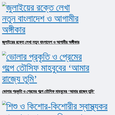
জুলাইয়ের রক্তে লেখা নতুন বাংলাদেশ ও আগামীর অঙ্গীকার​
ভোলার প্রকৃতি ও প্রেমের গল্পে তৌসিফ মাহবুবের ‘আমার রাজ্যে তুমি’