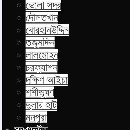
ভোলা সদর
দৌলতখান
বোরহানউদ্দিন
তজুমদ্দিন
লালমোহন
চরফ্যাশন
দক্ষিণ আইচা
শশীভূষণ
দুলার হাট
মনপুরা
সম্পাদকীয়