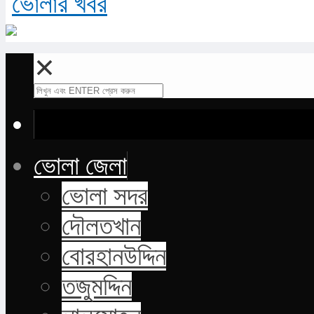
✕
ভোলা জেলা
ভোলা সদর
দৌলতখান
বোরহানউদ্দিন
তজুমদ্দিন