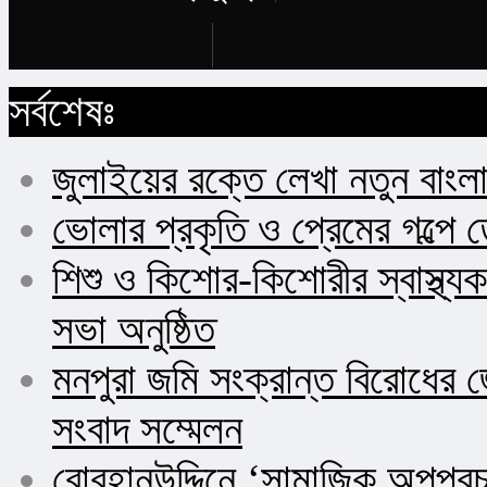
Buy Now
সর্বশেষঃ
জুলাইয়ের রক্তে লেখা নতুন বাংল
ভোলার প্রকৃতি ও প্রেমের গল্পে 
শিশু ও কিশোর-কিশোরীর স্বাস্থ
সভা অনুষ্ঠিত
মনপুরা জমি সংক্রান্ত বিরোধের জ
সংবাদ সম্মেলন
বোরহানউদ্দিনে ‘সামাজিক অপপ্র