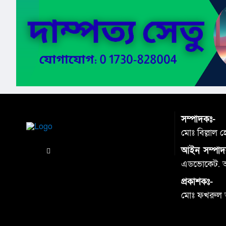
সম্পাদকঃ-
মোঃ বিল্লাল 
আইন সম্পাদ
এডভোকেট. আব
প্রকাশকঃ-
মোঃ ফখরুল