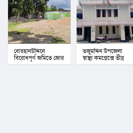
বোরহানউদ্দিনে
তজুমদ্দিন উপজেলা
বিরোধপূর্ণ জমিতে জোর
স্বাস্থ্য কমপ্লেক্সে তীব্র
পূর্বক দখল চেষ্টা থানায়
জনবল সংকট, ব্যাহত
লিখিত অভিযোগ
স্বাস্থ্যসেবা