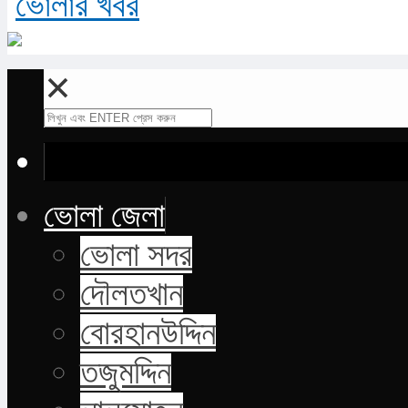
✕
ভোলা জেলা
ভোলা সদর
দৌলতখান
বোরহানউদ্দিন
তজুমদ্দিন