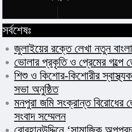
Buy Now
সর্বশেষঃ
জুলাইয়ের রক্তে লেখা নতুন বাংল
ভোলার প্রকৃতি ও প্রেমের গল্পে 
শিশু ও কিশোর-কিশোরীর স্বাস্থ
সভা অনুষ্ঠিত
মনপুরা জমি সংক্রান্ত বিরোধের জ
সংবাদ সম্মেলন
বোরহানউদ্দিনে ‘সামাজিক অপপ্র