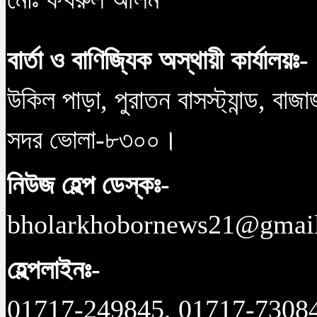
বার্তা ও বাণিজ্যিক অস্থায়ী কার্যালয়ঃ-
উকিল পাড়া, পুরাতন বাসস্ট্যান্ড, বাজ
সদর ভোলা-৮৩০০।
নিউজ হেল্প ডেস্কঃ-
bholarkhobornews21@gmai
হেল্পলাইনঃ-
01717-249845, 01717-7308