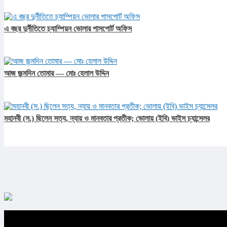
এ বছর দুর্নীতিতে চ্যাম্পিয়ন ভোলার পাসপোর্ট অফিস
আজ জন্মদিন তোমার — মোঃ হেলাল উদ্দিন
মহানবী (স.) ছিলেন সত্য, ন্যায় ও মানবতার প্রতীক; ভোলায় (ইবি) ভাইস চ্যান্সেলর