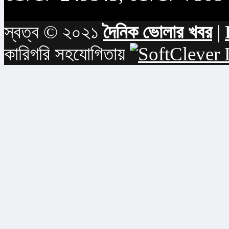
স্বত্ব © ২০২১
দৈনিক ভোলার খবর
|
কারিগরি সহযোগিতায়