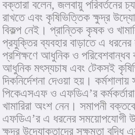
বক্তারা বলেন, জলবায়ু পরিবর্তনের চ্
রাখতে এবং কৃষিভিত্তিক ক্ষুদ্র উদ্য
বিকল্প নেই। প্রান্তিক কৃষক ও খামার
প্রযুক্তির ব্যবহার বাড়াতে এ ধরনের ক
প্রশিক্ষণে আধুনিক ও পরিবেশবান্ধব ক
আধুনিক মৎস্যচাষ এবং টেকসই কৃষিভিত্
দিকনির্দেশনা দেওয়া হয়। কর্মশালায় স
পিকেএসএফ ও এফডিএ’র কর্মকর্তারা, ম
খামারিরা অংশ নেন। সমাপনী বক্তব
এফডিএ’র এ ধরনের সময়োপযোগী উদ্য
ক্ষুদ্র উদ্যোক্তাদের সক্ষমতা বৃদ্ধি এব