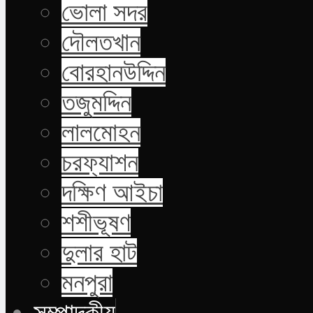
ভোলা সদর
দৌলতখান
বোরহানউদ্দিন
তজুমদ্দিন
লালমোহন
চরফ্যাশন
দক্ষিণ আইচা
শশীভূষণ
দুলার হাট
মনপুরা
সম্পাদকীয়