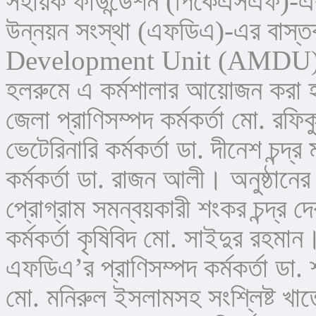
সহায়ক ফাউন্ডেশন (পিকেএসএফ)-এর 
উন্নয়ন সংস্থা (এফডিএ)-এর বাস্
Development Unit (AMDU)-এর 
হলরুমে এ কর্মশালার আয়োজন করা হয
জেলা প্রাণিসম্পদ কর্মকর্তা মো. র
ভেটেরিনারি কর্মকর্তা ডা. দীনেশ চন্দ
কর্মকর্তা ডা. রাজন আলী। অনুষ্ঠানের
প্রোগ্রাম সমন্বয়কারী শংকর চন্দ্র 
কর্মকর্তা কৃষিবিদ মো. সাইদুর রহমান
এফডিএ’র প্রাণিসম্পদ কর্মকর্তা ডা. শা
মো. মনিরুল ইসলামসহ সংশ্লিষ্ট খাতে