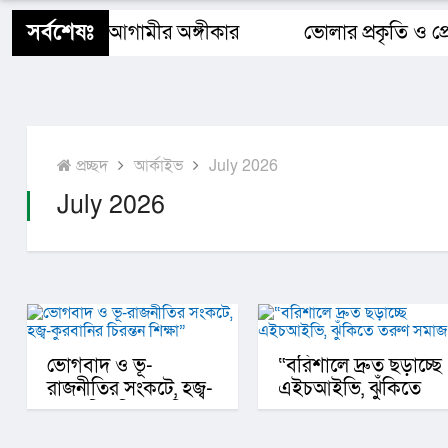
শিক্ষাঙ্গন
স্বাস্থ্য
ধর্ম
বিজ্ঞান ও প্রযুক্তি
Buy 
সর্বশেষঃ
 বাংলাদেশ ও আগামীর অঙ্গীকার​
ভোলার প্রকৃতি ও প্র
প্রচ্ছদ
আর্কাইভ
July 2026
July 2026
ভোগবাদ ও ভূ-
“বরিশালে দ্রুত ছড়াচ্ছে
রাজনীতির সংকটে, হজ্ব-
এইচআইভি, ঝুঁকিতে
কুরবানির চিরন্তন শিক্ষা”
তরুণ সমাজ”