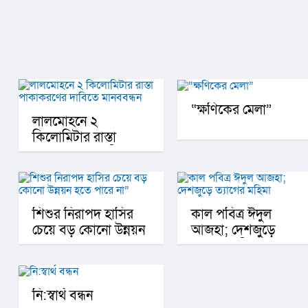
“ক্ষণিকের মেলা”
লালমোহনে ২
কিলোমিটার রাস্তা
পাকাকরণের দাবিতে
মানববন্ধন
শিশুর নিরাপদ হাসির
কাল পবিত্র ঈদুল
চেয়ে বড় কোনো উন্নয়ন
আজহা; দেশজুড়ে
হতে পারে না”
ত্যাগের মহিমা
নি:স্বার্থ বন্ধন