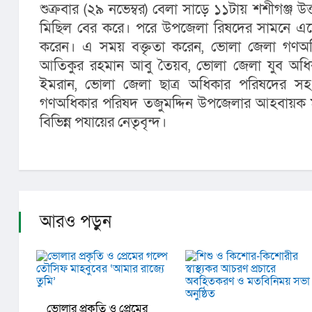
শুক্রবার (২৯ নভেম্বর) বেলা সাড়ে ১১টায় শশীগঞ্জ উ
মিছিল বের করে। পরে উপজেলা রিষদের সামনে এসে 
করেন। এ সময় বক্তৃতা করেন, ভোলা জেলা গণঅধ
আতিকুর রহমান আবু তৈয়ব, ভোলা জেলা যুব অধি
ইমরান, ভোলা জেলা ছাত্র অধিকার পরিষদের সহ
গণঅধিকার পরিষদ তজুমদ্দিন উপজেলার আহবায়ক মা
বিভিন্ন পযায়ের নেতৃবৃন্দ। 
আরও পড়ুন
ভোলার প্রকৃতি ও প্রেমের