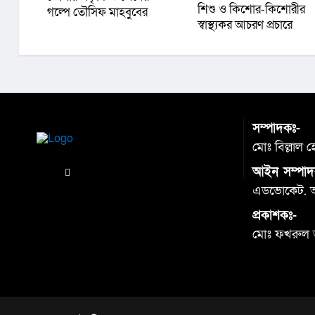
শিশু ও কিশোর-কিশোরীর
গল্পে তৌসিফ মাহবুবের
স্বাস্থ্যকর আচরণ প্রচারে
‘আমার রাজ্যে তুমি’
অবহিতকরণ ও মতবিনিময়
সভা অনুষ্ঠিত
সম্পাদকঃ-
মোঃ বিল্লাল 
আইন সম্পাদ
এডভোকেট. আব
প্রকাশকঃ-
মোঃ ফখরুল