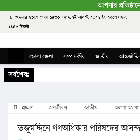
আপনার প্রতিষ্ঠা
শুক্রবার, ২৩শে শ্রাবণ, ১৪৩৩ বঙ্গাব্দ, ৭ই আগস্ট, ২০২৬ ইং, ২২শে সফর,
১৪৪৮ হিজরী
ভোলা জেলা
সম্পাদকীয়
জাতীয়
আন্তর্জাত
শিক্ষাঙ্গন
স্বাস্থ্য
ধর্ম
বিজ্ঞান ও প্রযুক্তি
Buy 
সর্বশেষঃ
প্রচ্ছদ
জনজীবন
জাতীয়
ভোলা জেলা
তজুমদ্দিনে গণঅধিকার পরিষদের আনন্দ