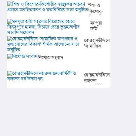
শিশু ও
আগামীর
গল্পে
কিশোর-
অঙ্গীকার​
তৌসিফ
কিশোরীর
মাহবুবের
স্বাস্থ্যকর
মনপুরা
‘আমার
আচরণ
জমি
রাজ্যে
প্রচারে
সংক্রান্ত
তুমি’
বোরহানউদ্দিনে
অবহিতকরণ
বিরোধের
‘সামাজিক
ও
জেরে
অপপ্রচার ও
মতবিনিময়
দিনদুপুরে
নিখোঁজ সংবাদ
মূল্যবোধের
সভা
হামলা,
বিকাশ’ শীর্ষক
অনুষ্ঠিত
বিচারে
আলোচনা সভা
চেয়ে
অনুষ্ঠিত
বোরহানউদ্দিনে
ভুক্তভোগীর
নজরুল
সংবাদ
জন্মবার্ষিকী ও
সম্মেলন
নজরুল বর্ষ
উদযাপন