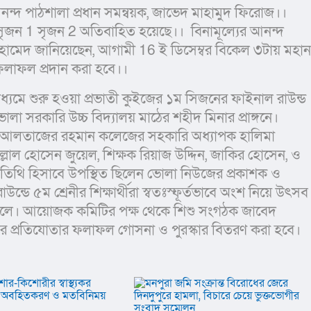
নন্দ পাঠশালা প্রধান সমন্বয়ক, জাভেদ মাহামুদ ফিরোজ।।  
জন 1 সৃজন 2 অতিবাহিত হয়েছে।।  বিনামূল্যের আনন্দ 
 আহামেদ জানিয়েছেন, আগামী 16 ই ডিসেম্বর বিকেল ৩টায় মহান 
লাফল প্রদান করা হবে।। 
াধ্যমে শুরু হওয়া প্রভাতী কুইজের ১ম সিজনের ফাইনাল রাউন্ড 
োলা সরকারি উচ্চ বিদ্যালয় মাঠের শহীদ মিনার প্রাঙ্গনে। 
িলেন আলতাজের রহমান কলেজের সহকারি অধ্যাপক হালিমা 
ল্লাল হোসেন জুয়েল, শিক্ষক রিয়াজ উদ্দিন, জাকির হোসেন, ও 
অতিথি হিসাবে উপস্থিত ছিলেন ভোলা নিউজের প্রকাশক ও 
 ৫ম শ্রেনীর শিক্ষার্থীরা স্বতঃস্ফূর্তভাবে অংশ নিয়ে উৎসব 
তোলে। আয়োজক কমিটির পক্ষ থেকে শিশু সংগঠক জাবেদ 
র প্রতিযোতার ফলাফল গোসনা ও পুরস্কার বিতরণ করা হবে।