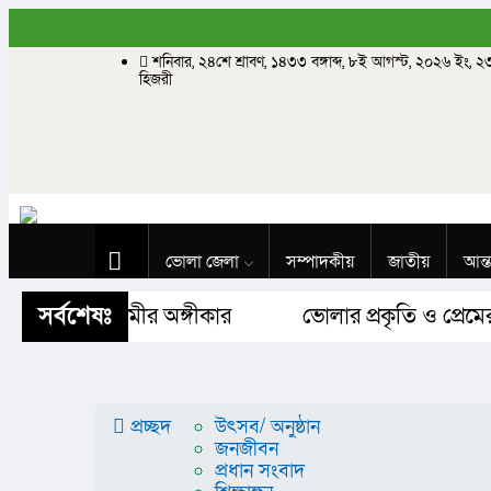
শনিবার, ২৪শে শ্রাবণ, ১৪৩৩ বঙ্গাব্দ, ৮ই আগস্ট, ২০২৬ ইং,
হিজরী
ভোলা জেলা
সম্পাদকীয়
জাতীয়
আন্ত
সর্বশেষঃ
লাদেশ ও আগামীর অঙ্গীকার​
ভোলার প্রকৃতি ও প্রেমের
বিজ্ঞান ও প্রযুক্তি
Buy Now
প্রচ্ছদ
উৎসব/ অনুষ্ঠান
জনজীবন
প্রধান সংবাদ