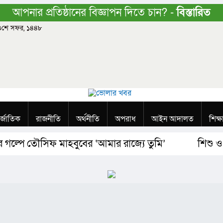
আপনার প্রতিষ্ঠানের বিজ্ঞাপন দিতে চান? -
বিস্তারিত
 ২৩শে সফর, ১৪৪৮
র্জাতিক
রাজনীতি
অর্থনীতি
অপরাধ
আইন আদালত
শিক্ষ
 গল্পে তৌসিফ মাহবুবের ‘আমার রাজ্যে তুমি’
শিশু ও ক