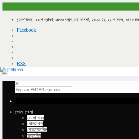
বৃহস্পতিবার, ২২শে শ্রাবণ, ১৪৩৩ বঙ্গাব্দ, ৬ই আগস্ট, ২০২৬ ইং, ২২শে সফর, ১৪৪৮ হি
Facebook
RSS
✕
ভোলা জেলা
ভোলা সদর
দৌলতখান
বোরহানউদ্দিন
তজুমদ্দিন