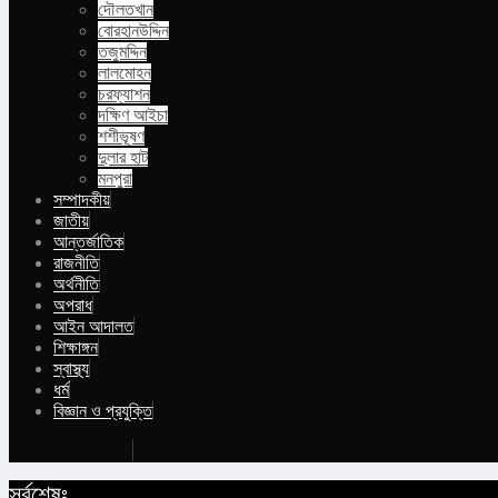
দৌলতখান
বোরহানউদ্দিন
তজুমদ্দিন
লালমোহন
চরফ্যাশন
দক্ষিণ আইচা
শশীভূষণ
দুলার হাট
মনপুরা
সম্পাদকীয়
জাতীয়
আন্তর্জাতিক
রাজনীতি
অর্থনীতি
অপরাধ
আইন আদালত
শিক্ষাঙ্গন
স্বাস্থ্য
ধর্ম
বিজ্ঞান ও প্রযুক্তি
Buy Now
সর্বশেষঃ