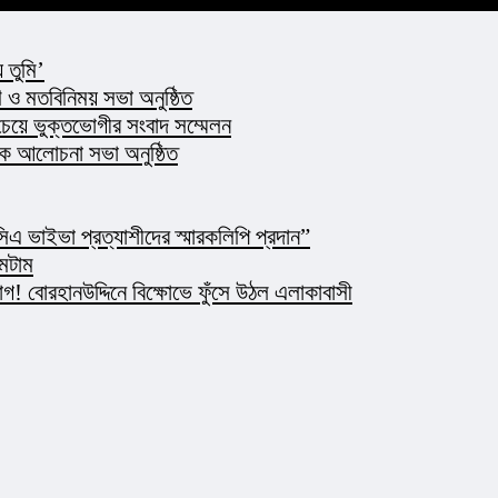
 তুমি’
ও মতবিনিময় সভা অনুষ্ঠিত
 চেয়ে ভুক্তভোগীর সংবাদ সম্মেলন
্ষক আলোচনা সভা অনুষ্ঠিত
এ ভাইভা প্রত্যাশীদের স্মারকলিপি প্রদান”
মেটাম
 বোরহানউদ্দিনে বিক্ষোভে ফুঁসে উঠল এলাকাবাসী