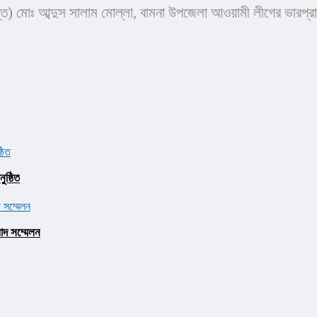
ন্ত) মোঃ আব্দুস সালাম মোল্লা, বামনা উপজেলা আওয়ামী লীগের ভারপ্
ষ্ঠিত
াদ সম্মেলন