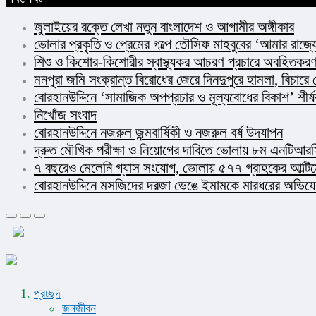
জুলাইয়ের রক্তে লেখা নতুন বাংলাদেশ ও আগামীর অঙ্গীকার​
ভোলার প্রকৃতি ও প্রেমের গল্পে তৌসিফ মাহবুবের ‘আমার রাজ্যে
শিশু ও কিশোর-কিশোরীর স্বাস্থ্যকর আচরণ প্রচারে অবহিতকরণ 
মনপুরা জমি সংক্রান্ত বিরোধের জেরে দিনদুপুরে হামলা, বিচারে
বোরহানউদ্দিনে ‘সামাজিক অপপ্রচার ও মূল্যবোধের বিকাশ’ শীর
নিখোঁজ সংবাদ
বোরহানউদ্দিনে নজরুল জন্মবার্ষিকী ও নজরুল বর্ষ উদযাপন
দ্রুত মৌখিক পরীক্ষা ও নিয়োগের দাবিতে ভোলায় ৮ম এনটিআরসি
৭ বছরেও মেলেনি গ্যাস সংযোগ, ভোলায় ৫৭৭ গ্রাহকের আল্টি
বোরহানউদ্দিনে মসজিদের দরজা ভেঙে ইমামকে মারধরের অভিযোগ!
প্রচ্ছদ
জনজীবন