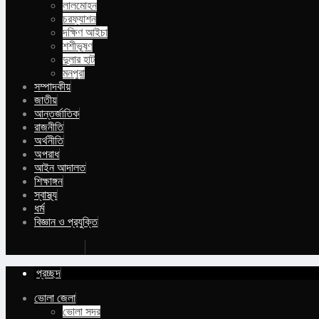
লালমোহন
চরফ্যাশন
দক্ষিণ আইচা
শশীভূষণ
দুলার হাট
মনপুরা
সম্পাদকীয়
জাতীয়
আন্তর্জাতিক
রাজনীতি
অর্থনীতি
অপরাধ
আইন আদালত
শিক্ষাঙ্গন
স্বাস্থ্য
ধর্ম
বিজ্ঞান ও প্রযুক্তি
Buy Now
প্রচ্ছদ
ভোলা জেলা
ভোলা সদর