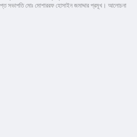
রাপ্ত সভাপতি মোঃ মোশাররফ হোসাইন জমাদ্দার প্রমূখ। আলোচনা 