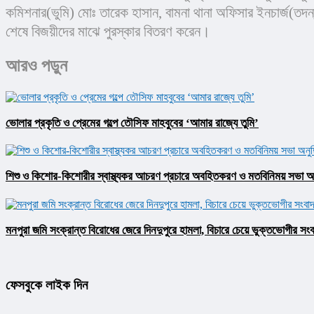
কমিশনার(ভুমি) মোঃ তারেক হাসান, বামনা থানা অফিসার ইনচার্জ(তদ
শেষে বিজয়ীদের মাঝে পুরস্কার বিতরণ করেন।
আরও পড়ুন
ভোলার প্রকৃতি ও প্রেমের গল্পে তৌসিফ মাহবুবের ‘আমার রাজ্যে তুমি’
শিশু ও কিশোর-কিশোরীর স্বাস্থ্যকর আচরণ প্রচারে অবহিতকরণ ও মতবিনিময় সভা অনু
মনপুরা জমি সংক্রান্ত বিরোধের জেরে দিনদুপুরে হামলা, বিচারে চেয়ে ভুক্তভোগীর সংব
ফেসবুকে লাইক দিন