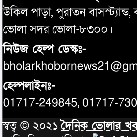
উকিল পাড়া, পুরাতন বাসস্ট্যান্ড,
ভোলা সদর ভোলা-৮৩০০।
নিউজ হেল্প ডেস্কঃ-
bholarkhobornews21@gm
হেল্পলাইনঃ-
01717-249845, 01717-73
স্বত্ব © ২০২১
দৈনিক ভোলার খ