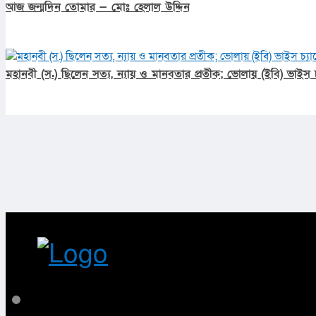
আজ জন্মদিন তোমার — মোঃ হেলাল উদ্দিন
মহানবী (স.) ছিলেন সত্য, ন্যায় ও মানবতার প্রতীক; ভোলায় (ইবি) ভাইস চ্