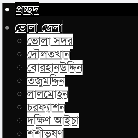
প্রচ্ছদ
ভোলা জেলা
ভোলা সদর
দৌলতখান
বোরহানউদ্দিন
তজুমদ্দিন
লালমোহন
চরফ্যাশন
দক্ষিণ আইচা
শশীভূষণ