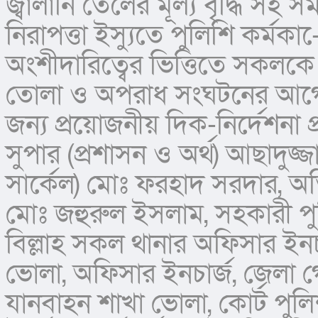
জ্বালানি তেলের মূল্য বৃদ্ধি সহ 
নিরাপত্তা ইস্যুতে পুলিশি কর্মক
অংশীদারিত্বের ভিত্তিতে সকলকে
তোলা ও অপরাধ সংঘটনের আগে
জন্য প্রয়োজনীয় দিক-নির্দেশনা 
সুপার (প্রশাসন ও অর্থ) আছাদুজ্
সার্কেল) মোঃ ফরহাদ সরদার, অতি
মোঃ জহুরুল ইসলাম, সহকারী পুলি
বিল্লাহ সকল থানার অফিসার ইনচ
ভোলা, অফিসার ইনচার্জ, জেলা গো
যানবাহন শাখা ভোলা, কোর্ট পুল