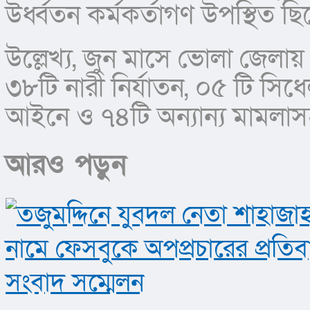
উর্ধ্বতন কর্মকর্তাগণ উপস্থিত ছ
উল্লেখ্য, জুন মাসে ভোলা জেলায় 
৩৮টি নারী নির্যাতন, ০৫ টি সিধেল
আইনে ও ৭৪টি অন্যান্য মামলাস
আরও পড়ুন