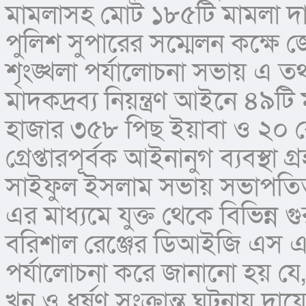
মামলাসহ মোট ১৮৫টি মামলা দায়
পুলিশ সুপারের সম্মেলন কক্ষে
শৃংঙ্খলা পর্যালোচনা সভায় এ ত
মাদকদ্রব্য নিয়ন্ত্রণ আইনে ৪৯ট
হাজার ৩৫৮ পিছ ইয়াবা ও ২০ 
গ্রেপ্তারপূর্বক আইনানুগ ব্যবস্থা
সাইফুল ইসলাম সভায় সভাপতিত্
এর মাধ্যমে যুক্ত থেকে বিভিন্ন গু
বরিশাল রেঞ্জের ডিআইজি এস এম
পর্যালোচনা করে জানানো হয় যে,
খুন ও ধর্ষণ সংক্রান্ত ঘটনায় দায়