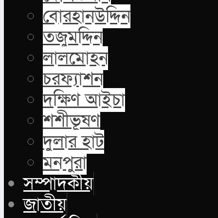
বোরহানউদ্দিন
তজুমদ্দিন
লালমোহন
চরফ্যাশন
দক্ষিণ আইচা
শশীভূষণ
দুলার হাট
মনপুরা
সম্পাদকীয়
জাতীয়