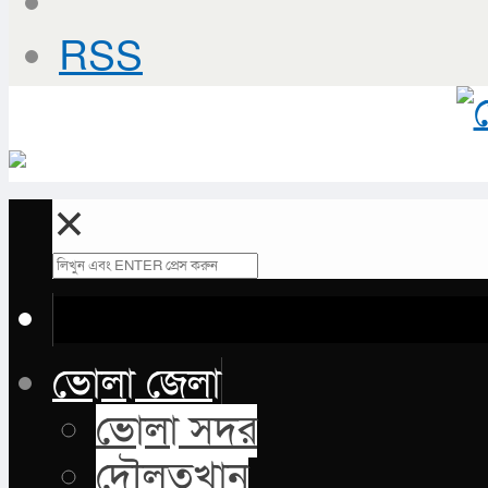
RSS
✕
ভোলা জেলা
ভোলা সদর
দৌলতখান