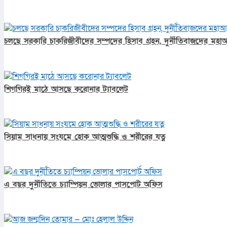
চলছে সরকারি চাকরিজীবীদের সম্পদের হিসাব গ্রহন, দুর্নীতিবাজদের মহাআ
শিগগিরই মাঠে আসছে করোনার ট্যাবলেট
সিয়াম সাধনায় সংযমে হোক আত্মশুদ্ধি ও শরীরের যত্ন
এ বছর দুর্নীতিতে চ্যাম্পিয়ন ভোলার পাসপোর্ট অফিস