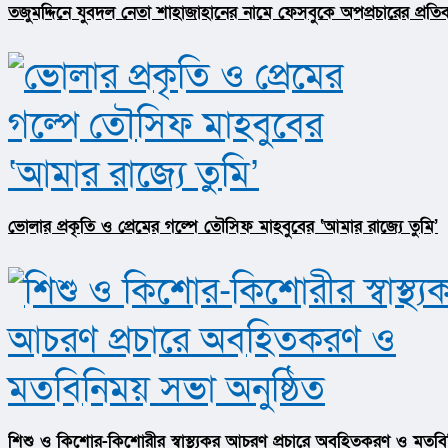
তজুমদ্দিনে যুবদল নেতা শাহাজাহানের নামে ফেসবুকে অপপ্রচারের প্রতি
ভোলার প্রকৃতি ও প্রেমের গল্পে তৌসিফ মাহবুবের ‘আমার রাজ্যে তুমি’
শিশু ও কিশোর-কিশোরীর স্বাস্থ্যকর আচরণ প্রচারে অবহিতকরণ ও মতবিন