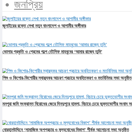
জনপ্রিয়
জুলাইয়ের রক্তে লেখা নতুন বাংলাদেশ ও আগামীর অঙ্গীকার​
ভোলার প্রকৃতি ও প্রেমের গল্পে তৌসিফ মাহবুবের ‘আমার রাজ্যে তুমি’
শিশু ও কিশোর-কিশোরীর স্বাস্থ্যকর আচরণ প্রচারে অবহিতকরণ ও মতবিনিময় সভা অনুষ্ঠিত
মনপুরা জমি সংক্রান্ত বিরোধের জেরে দিনদুপুরে হামলা, বিচারে চেয়ে ভুক্তভোগীর সংবাদ স
বোরহানউদ্দিনে ‘সামাজিক অপপ্রচার ও মূল্যবোধের বিকাশ’ শীর্ষক আলোচনা সভা অনুষ্ঠিত