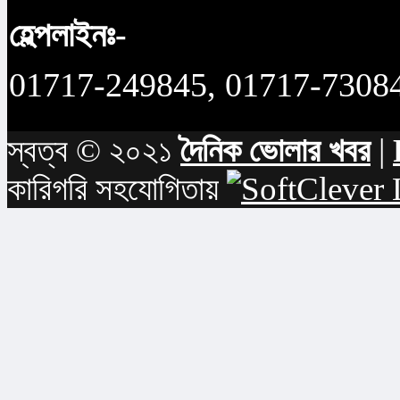
হেল্পলাইনঃ-
01717-249845, 01717-7308
স্বত্ব © ২০২১
দৈনিক ভোলার খবর
|
কারিগরি সহযোগিতায়