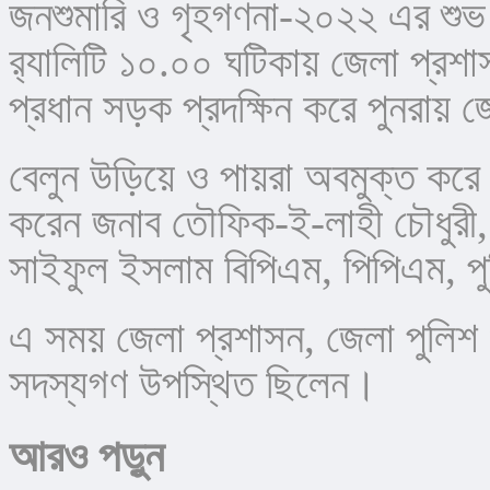
জনশুমারি ও গৃহগণনা-২০২২ এর শুভ উদ্
র‍্যালিটি ১০.০০ ঘটিকায় জেলা প্রশা
প্রধান সড়ক প্রদক্ষিন করে পুনরায় জ
বেলুন উড়িয়ে ও পায়রা অবমুক্ত ক
করেন জনাব তৌফিক-ই-লাহী চৌধুরী, 
সাইফুল ইসলাম বিপিএম, পিপিএম, প
এ সময় জেলা প্রশাসন, জেলা পুলিশ ও
সদস্যগণ উপস্থিত ছিলেন।
আরও পড়ুন