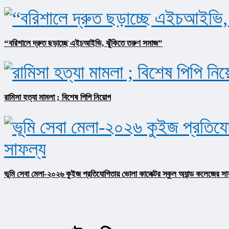
“বরিশালে দ্রুত ছড়াচ্ছে এইচআইভি, ঝুঁকিতে তরুণ সমাজ”
রামিসা হত্যা মামলা ; বিশেষ পিপি নিয়োগ
ভূমি সেবা মেলা-২০২৬ কুইজ প্রতিযোগিতায় ভোলা কালেক্টর স্কুল অ্যান্ড কলেজের সা