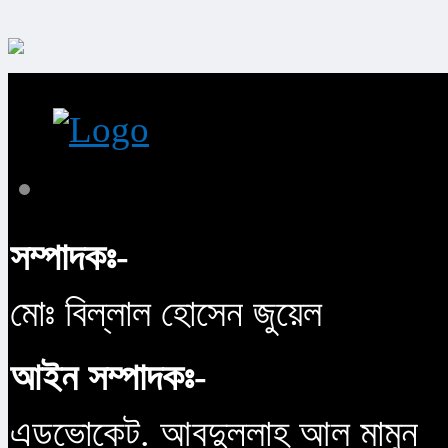
সম্পাদকঃ-
মোঃ বিল্লাল হোসেন জুয়েল
আইন সম্পাদকঃ-
এডভোকেট. আবদুল্লাহ আল মামুন