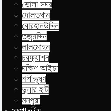
ভোলা সদর
দৌলতখান
বোরহানউদ্দিন
তজুমদ্দিন
লালমোহন
চরফ্যাশন
দক্ষিণ আইচা
শশীভূষণ
দুলার হাট
মনপুরা
সম্পাদকীয়