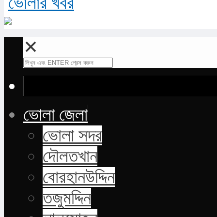
✕
ভোলা জেলা
ভোলা সদর
দৌলতখান
বোরহানউদ্দিন
তজুমদ্দিন