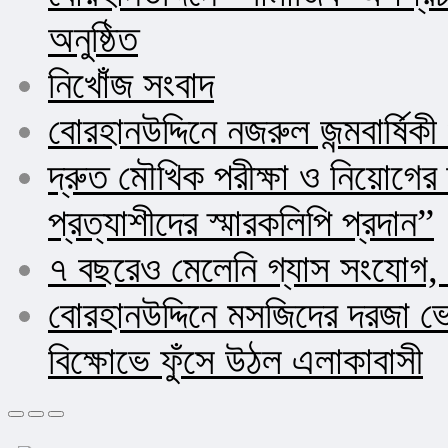
অনুষ্ঠিত
নিখোঁজ সংবাদ
বোরহানউদ্দিনে নজরুল জন্মবার্ষিক
দ্রুত মৌখিক পরীক্ষা ও নিয়োগ
প্রত্যাশীদের স্মারকলিপি প্রদান”
৭ বছরেও মেলেনি গ্যাস সংযোগ, 
বোরহানউদ্দিনে মসজিদের দরজা ভ
বিক্ষোভে ফুঁসে উঠল এলাকাবাসী