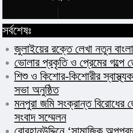
Buy Now
সর্বশেষঃ
জুলাইয়ের রক্তে লেখা নতুন বাংল
ভোলার প্রকৃতি ও প্রেমের গল্পে 
শিশু ও কিশোর-কিশোরীর স্বাস্থ
সভা অনুষ্ঠিত
মনপুরা জমি সংক্রান্ত বিরোধের জ
সংবাদ সম্মেলন
বোরহানউদ্দিনে ‘সামাজিক অপপ্র