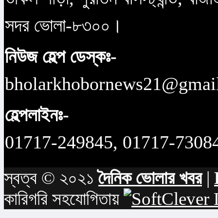
সদর ভোলা-৮৩০০।
নিউজ হেল্প ডেস্কঃ-
bholarkhobornews21@gmai
হেল্পলাইনঃ-
01717-249845, 01717-7308
স্বত্ব © ২০২১
দৈনিক ভোলার খবর
|
কারিগরি সহযোগিতায়