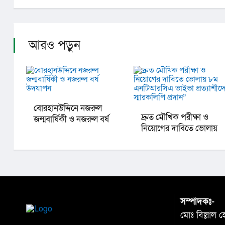
আরও পড়ুন
বোরহানউদ্দিনে নজরুল
দ্রুত মৌখিক পরীক্ষা ও
জন্মবার্ষিকী ও নজরুল বর্ষ
নিয়োগের দাবিতে ভোলায়
উদযাপন
৮ম এনটিআরসিএ ভাইভা
প্রত্যাশীদের স্মারকলিপি
প্রদান”
সম্পাদকঃ-
মোঃ বিল্লাল 