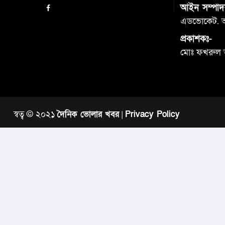
আইন সম্পাদ
এডভোকেট. আব
প্রকাশকঃ-
মোঃ ফখরুল
স্বত্ব © ২০২১
দৈনিক ভোলার খবর
|
Privacy Policy