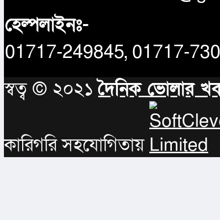
হেল্পলাইনঃ-
01717-249845, 01717-73
স্বত্ব © ২০২১
দৈনিক ভোলার খ
কারিগরি সহযোগিতায়