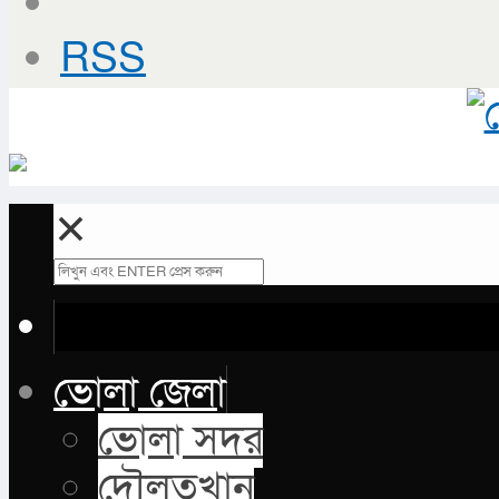
RSS
✕
ভোলা জেলা
ভোলা সদর
দৌলতখান