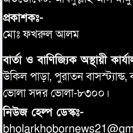
প্রকাশকঃ-
মোঃ ফখরুল আলম
বার্তা ও বাণিজ্যিক অস্থায়ী কার্য
উকিল পাড়া, পুরাতন বাসস্ট্যান্ড,
ভোলা সদর ভোলা-৮৩০০।
নিউজ হেল্প ডেস্কঃ-
bholarkhobornews21@gm