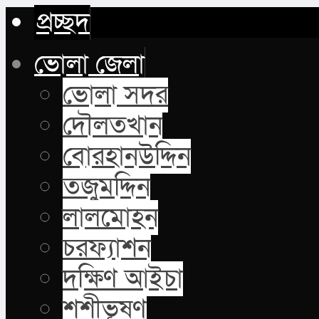
প্রচ্ছদ
ভোলা জেলা
ভোলা সদর
দৌলতখান
বোরহানউদ্দিন
তজুমদ্দিন
লালমোহন
চরফ্যাশন
দক্ষিণ আইচা
শশীভূষণ