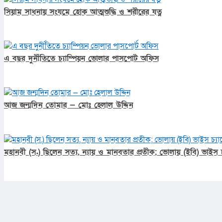
সিয়াম সাধনায় সংযমে হোক আত্মশুদ্ধি ও শরীরের যত্ন
এ বছর দুর্নীতিতে চ্যাম্পিয়ন ভোলার পাসপোর্ট অফিস
আজ জন্মদিন তোমার — মোঃ হেলাল উদ্দিন
মহানবী (স.) ছিলেন সত্য, ন্যায় ও মানবতার প্রতীক; ভোলায় (ইবি) ভাইস চ্