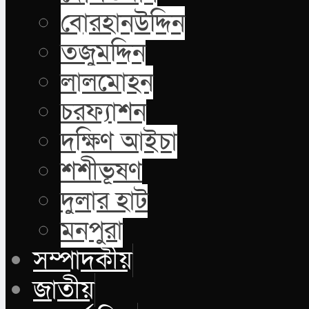
বোরহানউদ্দিন
তজুমদ্দিন
লালমোহন
চরফ্যাশন
দক্ষিণ আইচা
শশীভূষণ
দুলার হাট
মনপুরা
সম্পাদকীয়
জাতীয়