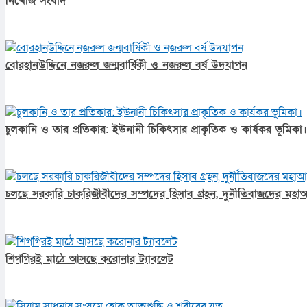
নিখোঁজ সংবাদ
বোরহানউদ্দিনে নজরুল জন্মবার্ষিকী ও নজরুল বর্ষ উদযাপন
চুলকানি ও তার প্রতিকার: ইউনানী চিকিৎসার প্রাকৃতিক ও কার্যকর ভূমিকা।
চলছে সরকারি চাকরিজীবীদের সম্পদের হিসাব গ্রহন, দুর্নীতিবাজদের মহাআ
শিগগিরই মাঠে আসছে করোনার ট্যাবলেট