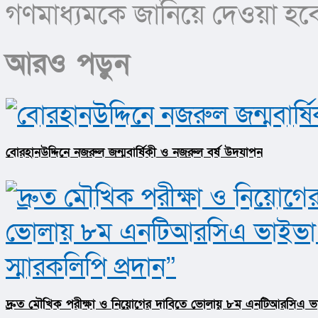
গণমাধ্যমকে জানিয়ে দেওয়া হব
আরও পড়ুন
বোরহানউদ্দিনে নজরুল জন্মবার্ষিকী ও নজরুল বর্ষ উদযাপন
দ্রুত মৌখিক পরীক্ষা ও নিয়োগের দাবিতে ভোলায় ৮ম এনটিআরসিএ ভাইভা