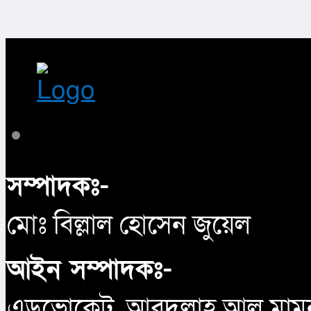
সম্পাদকঃ-
মোঃ বিল্লাল হোসেন জুয়েল
আইন সম্পাদকঃ-
এডভোকেট. আবদুল্লাহ আল মামু