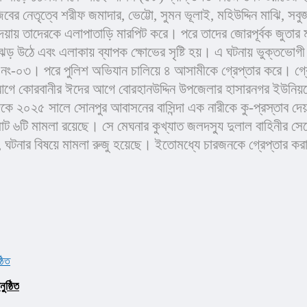
র নেতৃত্বে শরীফ জমাদার, ভেট্টো, সুমন ভূলাই, মহিউদ্দিন মাঝি, সবুজ
না দেয়ায় তাদেরকে এলাপাতাড়ি মারপিট করে। পরে তাদের জোরপূর্বক জুতা
র ঝড় উঠে এবং এলাকায় ব্যাপক ক্ষোভের সৃষ্টি হয়। এ ঘটনায় ভুক্তভো
ং-০৩। পরে পুলিশ অভিযান চালিয়ে ৪ আসামীকে গ্রেপ্তার করে। গ্রেপ্
রবানীর ঈদের আগে বোরহানউদ্দিন উপজেলার হাসারনগর ইউনিয়নের বাসিন্
ে ২০২৫ সালে সোনপুর আবাসনের বাসিন্দা এক নারীকে কু-প্রস্তাব দে
ট ৬টি মামলা রয়েছে। সে মেঘনার কুখ্যাত জলদস্যু দুলাল বাহিনীর সেক
 বলেন, ঘটনার বিষয়ে মামলা রুজু হয়েছে। ইতোমধ্যে চারজনকে গ্রেপ্তা
ষ্ঠিত