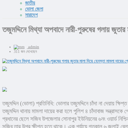
জাতীয়
ভোলা জেলা
সারাদেশ
তজুমদ্দিনে মিথ্যা অপবাদে নারী-পুরুষের গলায় জুতার
admin
311 জন দেখেছেন
তজুমদ্দিন (ভোলা) প্রতিনিধি: ভোলার তজুমদ্দিনে চাঁদা না দেয়ায় ক্ষ
তজুমদ্দিন থানায় মামলা দায়ের করা হলে পুলিশ ৪ চাঁদাবাজ সন্ত্রাসক
প্রধানের ছেলে সজিব উপজেলার সোনাপুর ইউনিয়নের ৬নং ওয়ার্ড নিশ্চ
সজিব তার উপর ক্ষীপ্ত হতে থাকে। এক পর্যায়ে গতকাল ৬ জুলাই বে