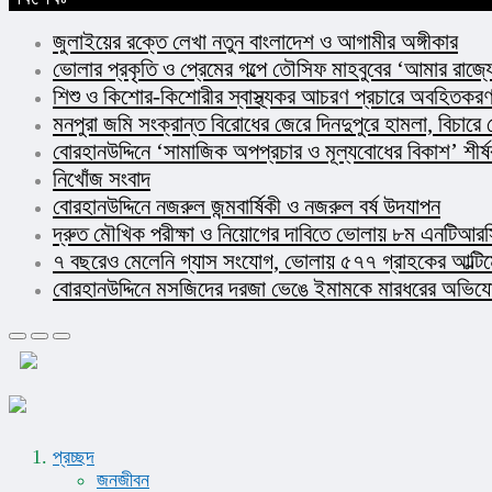
জুলাইয়ের রক্তে লেখা নতুন বাংলাদেশ ও আগামীর অঙ্গীকার​
ভোলার প্রকৃতি ও প্রেমের গল্পে তৌসিফ মাহবুবের ‘আমার রাজ্যে
শিশু ও কিশোর-কিশোরীর স্বাস্থ্যকর আচরণ প্রচারে অবহিতকরণ 
মনপুরা জমি সংক্রান্ত বিরোধের জেরে দিনদুপুরে হামলা, বিচারে
বোরহানউদ্দিনে ‘সামাজিক অপপ্রচার ও মূল্যবোধের বিকাশ’ শীর
নিখোঁজ সংবাদ
বোরহানউদ্দিনে নজরুল জন্মবার্ষিকী ও নজরুল বর্ষ উদযাপন
দ্রুত মৌখিক পরীক্ষা ও নিয়োগের দাবিতে ভোলায় ৮ম এনটিআরসি
৭ বছরেও মেলেনি গ্যাস সংযোগ, ভোলায় ৫৭৭ গ্রাহকের আল্টি
বোরহানউদ্দিনে মসজিদের দরজা ভেঙে ইমামকে মারধরের অভিযোগ!
প্রচ্ছদ
জনজীবন