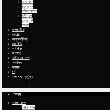
লালমোহন
চরফ্যাশন
দক্ষিণ আইচা
শশীভূষণ
দুলার হাট
মনপুরা
সম্পাদকীয়
জাতীয়
আন্তর্জাতিক
রাজনীতি
অর্থনীতি
অপরাধ
আইন আদালত
শিক্ষাঙ্গন
স্বাস্থ্য
ধর্ম
বিজ্ঞান ও প্রযুক্তি
Buy Now
প্রচ্ছদ
ভোলা জেলা
ভোলা সদর