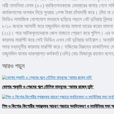
নারী তাসলিমা বেগম (৫০) ব্যক্তিগতকাজে মেম্বারের বাসায় গেলে সজিবে
কার্যকলাপের অপবাধ দিয়ে পুনরায় ১লক্ষ টাকা চাঁদাদাবী করে। চাঁদা 
ভিডিও সামাজিক যোগাযোগ মাধ্যমে ছড়িয়ে পড়লে নেট দুনিয়ায় নিন্দা
৮/১০ জনকে আসামী করে তজুমদ্দিন থানায় মামলা দায়ের করেন মামলা ন
(২১)। পরে আটককৃতদেরকে জেল হাজতে প্রেরণ করে পুলিশ। এর আগে কো
কায়দায় মারপিট করে সেই ভিডিও এখন নেট দুনিয়ায় ভাইরাল। অন্যদিক
সময় মধ্যযুগীয় কায়দায় মারপিট করে। সজিবের বিরুদ্ধে ডাকাতিসহ মো
তজুমদ্দিন থানার ভারপ্রাপ্ত কর্মকর্তা (ওসি) মোঃ মিজানুর রহমান
আরও পড়ুন
ভোলার প্রকৃতি ও প্রেমের গল্পে তৌসিফ মাহবুবের ‘আমার রাজ্যে তুমি’
শিশু ও কিশোর-কিশোরীর স্বাস্থ্যকর আচরণ প্রচারে অবহিতকরণ ও মতবিনিময় সভা অনু