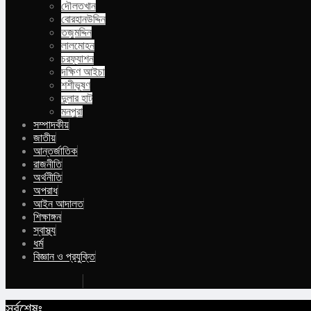
দৌলতখান
বোরহানউদ্দিন
তজুমদ্দিন
লালমোহন
চরফ্যাশন
দক্ষিণ আইচা
শশীভূষণ
দুলার হাট
মনপুরা
সম্পাদকীয়
জাতীয়
আন্তর্জাতিক
রাজনীতি
অর্থনীতি
অপরাধ
আইন আদালত
শিক্ষাঙ্গন
স্বাস্থ্য
ধর্ম
বিজ্ঞান ও প্রযুক্তি
Buy Now
সর্বশেষঃ