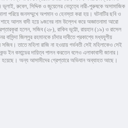
 ভূলাই, রুবেল, সিদ্দিক ও জুয়েলের নেতৃত্বে নারী-পুরুষকে অসামাজিক 
র মালা পরিয়ে জনসম্মুখে অপমান ও হেনস্তা করা হয়। ঘটনাটির ছবি ও 
গী শাহে আলম বাদী হয়ে ৯জনের নাম উল্লেখ করে অজ্ঞাতনামা আরো 
তারকৃরা হলেন, সজিব (২৮), রাকিব ভূট্টো, রায়হান (১৯) ও রাসেল 
দা জিল্লুর রহমানকে চাঁদার দাবীতে প্রকাশ্যে মধ্যযুগীয় 
য় সজিব। তাতে মহিলা রাজি না হওয়ায় গর্ভবতী সেই মহিলাকেও সেই 
েন্ড ইন কমান্ডের দায়িত্ব পালন করতেন বলেও এলাকাবাসী জানার। 
র করা হয়েছে। অন্য আসামীদের গ্রেপ্তারে অভিযান অব্যাহত আছে।