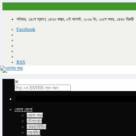
শনিবার, ২৪শে শ্রাবণ, ১৪৩৩ বঙ্গাব্দ, ৮ই আগস্ট, ২০২৬ ইং, ২৩শে সফর, ১৪৪৮ হিজরী
Facebook
RSS
✕
ভোলা জেলা
ভোলা সদর
দৌলতখান
বোরহানউদ্দিন
তজুমদ্দিন