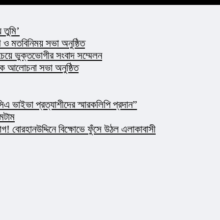
 তুমি’
ও মতবিনিময় সভা অনুষ্ঠিত
 চেয়ে ভুক্তভোগীর সংবাদ সম্মেলন
্ষক আলোচনা সভা অনুষ্ঠিত
এ ভাইভা প্রত্যাশীদের স্মারকলিপি প্রদান”
মেটাম
 বোরহানউদ্দিনে বিক্ষোভে ফুঁসে উঠল এলাকাবাসী