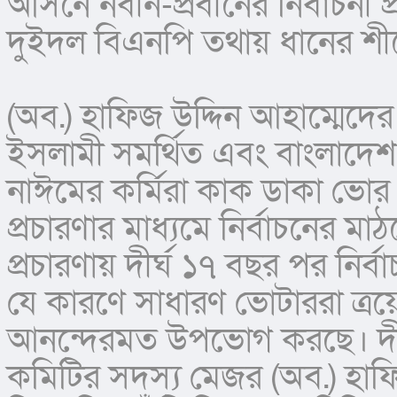
আসনে নবীন-প্রবীনের নির্বাচনী 
দুইদল বিএনপি তথায় ধানের শীষের
(অব.) হাফিজ উদ্দিন আহাম্মেদের
ইসলামী সমর্থিত এবং বাংলাদেশ ডে
নাঈমের কর্মিরা কাক ডাকা ভোর থ
প্রচারণার মাধ্যমে নির্বাচনের 
প্রচারণায় দীর্ঘ ১৭ বছর পর নির
যে কারণে সাধারণ ভোটাররা ত্র
আনন্দেরমত উপভোগ করছে। দীর্
কমিটির সদস্য মেজর (অব.) হাফি