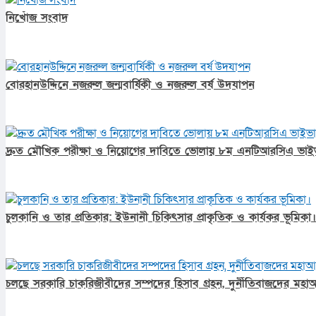
নিখোঁজ সংবাদ
বোরহানউদ্দিনে নজরুল জন্মবার্ষিকী ও নজরুল বর্ষ উদযাপন
দ্রুত মৌখিক পরীক্ষা ও নিয়োগের দাবিতে ভোলায় ৮ম এনটিআরসিএ ভাইভা প
চুলকানি ও তার প্রতিকার: ইউনানী চিকিৎসার প্রাকৃতিক ও কার্যকর ভূমিকা।
চলছে সরকারি চাকরিজীবীদের সম্পদের হিসাব গ্রহন, দুর্নীতিবাজদের মহাআ