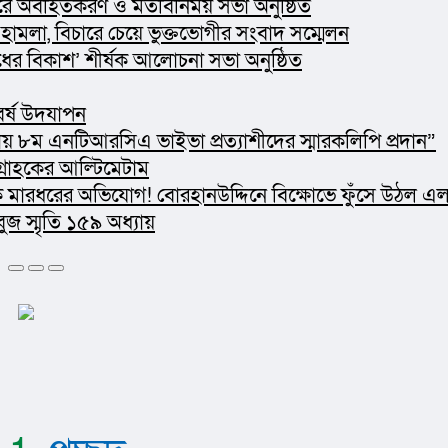
তকরণ ও মতবিনিময় সভা অনুষ্ঠিত
িচারে চেয়ে ভুক্তভোগীর সংবাদ সম্মেলন
’ শীর্ষক আলোচনা সভা অনুষ্ঠিত
পন
িআরসিএ ভাইভা প্রত্যাশীদের স্মারকলিপি প্রদান”
আল্টিমেটাম
অভিযোগ! বোরহানউদ্দিনে বিক্ষোভে ফুঁসে উঠল এলাকাবাসী
১৫৯ অধ্যায়