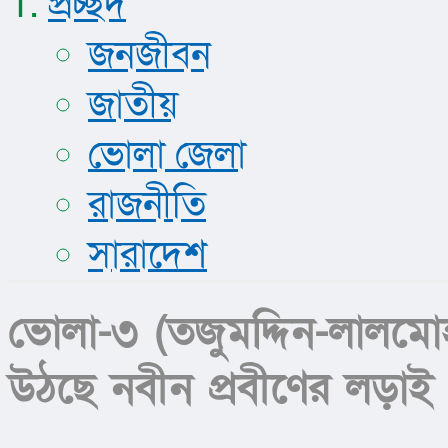
প্রচ্ছদ
জনজীবন
জাতীয়
ভোলা জেলা
রাজনীতি
সারাদেশ
ভোলা-৩ (তজুমদ্দিন-লালমোহ
উঠছে নবীন প্রবীণের লড়াই