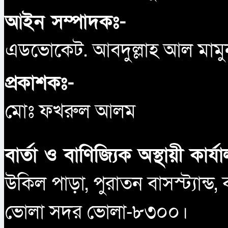
আইন সম্পাদকঃ-
এডভোকেট. আবদুল্লাহ আল মামু
প্রকাশকঃ-
মোঃ ফখরুল আলম
বার্তা ও বাণিজ্যিক অস্থায়ী কার্য
উকিল পাড়া, পুরাতন বাসস্ট্যান্ড,
ভোলা সদর ভোলা-৮৩০০।