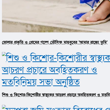
ভোলার প্রকৃতি ও প্রেমের গল্পে তৌসিফ মাহবুবের ‘আমার রাজ্যে তুমি’
শিশু ও কিশোর-কিশোরীর স্বাস্থ্যকর আচরণ প্রচারে অবহিতকরণ ও মতবিন