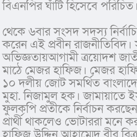
বিএনপির ঘাঁটি হিসেবে পরিচ
থেকে ৬বার সংসদ সদস্য নির্বাচিত 
করেন এই প্রবীন রাজনীতিবিদ। স
অভিজ্ঞতায়আগামী ত্রয়োদশ জাতীয় 
মাঠে মেজর হাফিজ। মেজর হাফিজ
১০ দলীয় জোট সমর্থিত বাংলাদেশ ড
মুহা. নিজামুল হক। জামায়াতে ইসল
ফুলকপি প্রতীকে নির্বাচন করছ
প্রার্থী থাকলেও ভোটাররা মনে 
হাফিজ উদ্দিন আহাম্মেদ বীর বিক