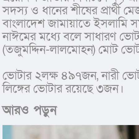
সদস্য ও ধানের শীষের প্রার্থী ম
বাংলাদেশ জামায়াতে ইসলামি সমর্
নাঈমের মধ্যে বলে সাধারণ ভো
(তজুমদ্দিন-লালমোহন) মোট ভো
ভোটার ২লক্ষ ৪৯৭জন, নারী ভো
লিঙ্গের ভোটার রয়েছে ৩জন।
আরও পড়ুন