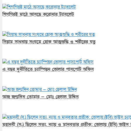
শিগগিরই মাঠে আসছে করোনার ট্যাবলেট
সিয়াম সাধনায় সংযমে হোক আত্মশুদ্ধি ও শরীরের যত্ন
এ বছর দুর্নীতিতে চ্যাম্পিয়ন ভোলার পাসপোর্ট অফিস
আজ জন্মদিন তোমার — মোঃ হেলাল উদ্দিন
মহানবী (স.) ছিলেন সত্য, ন্যায় ও মানবতার প্রতীক; ভোলায় (ইবি) ভাইস চ্