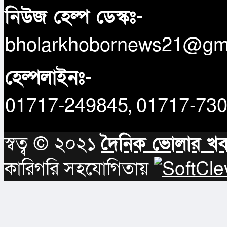
নিউজ হেল্প ডেস্কঃ-
bholarkhobornews21@gm
হেল্পলাইনঃ-
01717-249845, 01717-73
স্বত্ব © ২০২১
দৈনিক ভোলার খ
কারিগরি সহযোগিতায়