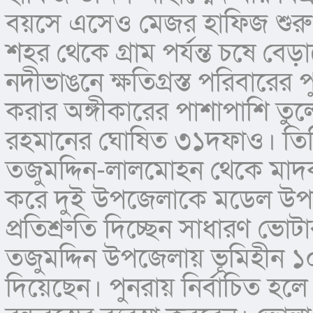
বয়সে এসেও মেজর হাফিজ শুরু থে
শহর থেকে গ্রাম পর্যন্ত চষে বেড়া
নদীভাঙনে ক্ষতিগ্রস্ত পরিবারের 
করার অঙ্গীকারের পাশাপাশি তুল
রহমানের ঘোষিত ৩১দফাও। তিনি 
তজুমদ্দিন-লালমোহন থেকে মাদক, চাঁ
করে দুই উপজেলাকে মডেল উপজে
প্রতিশ্রুতি দিচ্ছেন সাধারণ ভোটার
তজুমদ্দিন উপজেলায় ভূমিহীন ১০
দিয়েছেন। পুনরায় নির্বাচিত হল