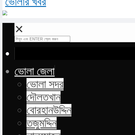
✕
ভোলা জেলা
ভোলা সদর
দৌলতখান
বোরহানউদ্দিন
তজুমদ্দিন