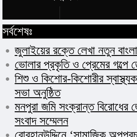
Buy Now
সর্বশেষঃ
জুলাইয়ের রক্তে লেখা নতুন বাংল
ভোলার প্রকৃতি ও প্রেমের গল্পে 
শিশু ও কিশোর-কিশোরীর স্বাস্থ
সভা অনুষ্ঠিত
মনপুরা জমি সংক্রান্ত বিরোধের জ
সংবাদ সম্মেলন
বোরহানউদ্দিনে ‘সামাজিক অপপ্র