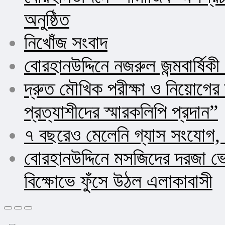
অনুষ্ঠিত
নিখোঁজ সংবাদ
বোরহানউদ্দিনে নজরুল জন্মবার্ষিক
দ্রুত মৌখিক পরীক্ষা ও নিয়োগ
প্রত্যাশীদের স্মারকলিপি প্রদান”
৭ বছরেও মেলেনি গ্যাস সংযোগ, 
বোরহানউদ্দিনে মসজিদের দরজা ভ
বিক্ষোভে ফুঁসে উঠল এলাকাবাসী