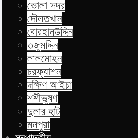
ভোলা সদর
দৌলতখান
বোরহানউদ্দিন
তজুমদ্দিন
লালমোহন
চরফ্যাশন
দক্ষিণ আইচা
শশীভূষণ
দুলার হাট
মনপুরা
সম্পাদকীয়