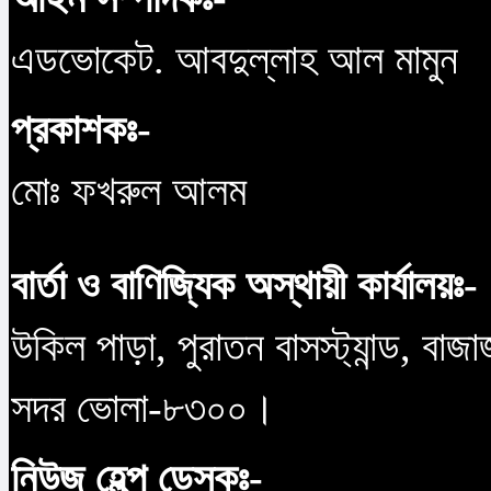
এডভোকেট. আবদুল্লাহ আল মামুন
প্রকাশকঃ-
মোঃ ফখরুল আলম
বার্তা ও বাণিজ্যিক অস্থায়ী কার্যালয়ঃ-
উকিল পাড়া, পুরাতন বাসস্ট্যান্ড, বাজ
সদর ভোলা-৮৩০০।
নিউজ হেল্প ডেস্কঃ-