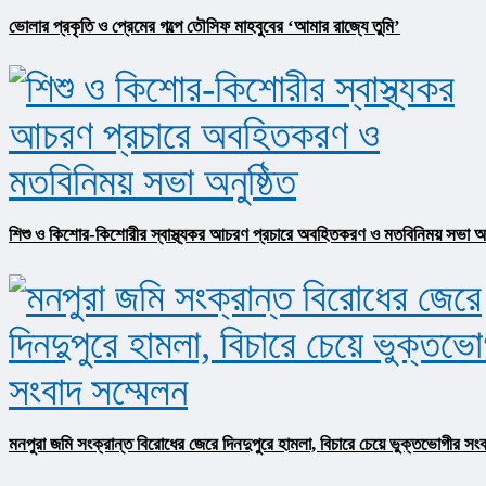
ভোলার প্রকৃতি ও প্রেমের গল্পে তৌসিফ মাহবুবের ‘আমার রাজ্যে তুমি’
শিশু ও কিশোর-কিশোরীর স্বাস্থ্যকর আচরণ প্রচারে অবহিতকরণ ও মতবিনিময় সভা অনু
মনপুরা জমি সংক্রান্ত বিরোধের জেরে দিনদুপুরে হামলা, বিচারে চেয়ে ভুক্তভোগীর সংব