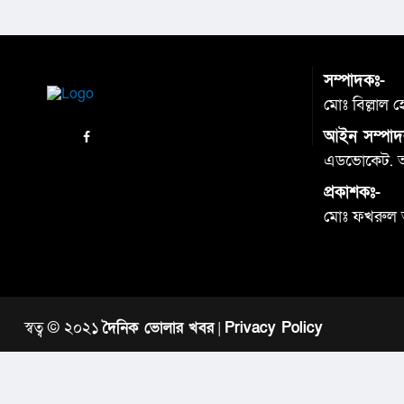
সম্পাদকঃ-
মোঃ বিল্লাল 
আইন সম্পাদ
এডভোকেট. আব
প্রকাশকঃ-
মোঃ ফখরুল
স্বত্ব © ২০২১
দৈনিক ভোলার খবর
|
Privacy Policy