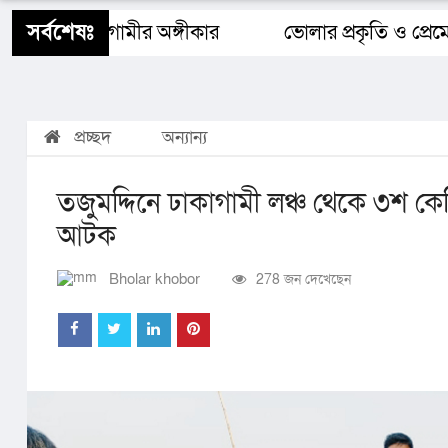
শিক্ষাঙ্গন
স্বাস্থ্য
ধর্ম
বিজ্ঞান ও প্রযুক্তি
Buy 
সর্বশেষঃ
াদেশ ও আগামীর অঙ্গীকার​
ভোলার প্রকৃতি ও প্রেমের 
প্রচ্ছদ
অন্যান্য
তজুমদ্দিনে ঢাকাগামী লঞ্চ থেকে ৩শ কে
আটক
Bholar khobor
278 জন দেখেছেন