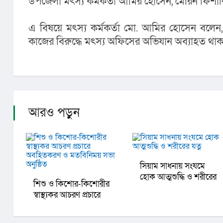
উপজেলা মৎস্য কর্মকর্তা আমির হোসেন, মেরিন ফিশা
এ বিষয়ে মৎস্য কর্মকর্তা মো. আমির হোসেন বলে
কাজের বিরুদ্ধে মৎস্য অফিসের অভিযান অব্যাহত থাক
আরও পড়ুন
সিয়াম সাধনায় সংযমে
হোক আত্মশুদ্ধি ও শরীরের
শিশু ও কিশোর-কিশোরীর
যত্ন
স্বাস্থ্যকর আচরণ প্রচারে
অবহিতকরণ ও মতবিনিময়
সভা অনুষ্ঠিত