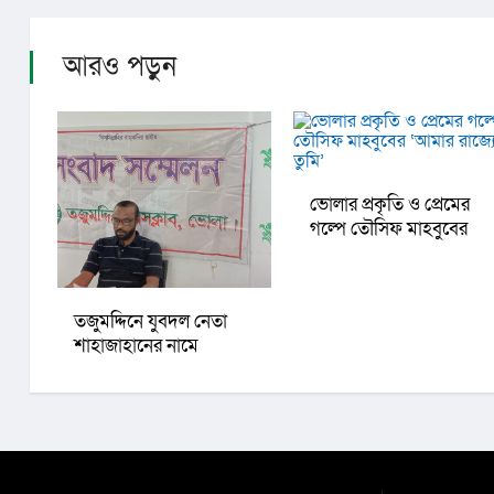
আরও পড়ুন
ভোলার প্রকৃতি ও প্রেমের
গল্পে তৌসিফ মাহবুবের
‘আমার রাজ্যে তুমি’
তজুমদ্দিনে যুবদল নেতা
শাহাজাহানের নামে
ফেসবুকে অপপ্রচারের
প্রতিবাদে সংবাদ সম্মেলন