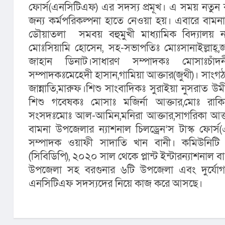
ফোর্স(এনসিটিএফ) এর সদস্য প্রমূখ। এ সময় নতুন 
জন্য কর্মপরিকল্পনা হাতে নেওয়া হয়। এবারে বা
ডৌয়াতলা  সমবয় বহুমুখী মাধ্যামিক বিদ্যালয় ন
মোঃসিয়ামি হোসেন, সহ-সভাপতিঃ মোঃসানাইল্লাহ্,জা
জাহান ডিনাট।সাধারণ সম্পাদকঃ মোসাঃচাঁদন
সম্পাদকঃমেহেদী হাসান,গামিয়া আক্তার(জুথী)। সাংগঠ
জান্নাতি,মারুফ।শিশু সাংবাদিকঃ সুরাইয়া নুসরাত উর্ম
শিশু গবেষকঃ মোসাঃ মজির্না আক্তার,মোঃ রাক
সংসদঃমোঃ আল-আমিন,মনিরা আক্তার,সাগরিকা আক্তার
বামনা উপজেলার ন্যাশনাল চিলড্রেন’স টাস্ক ফোর্স
সম্পাদক ওয়াফী সাদাতি খান বানী। কমিউনিটি বে
(সিবিডিপি), ২০২০ সাল থেকে প্লান্ট ইন্টারন্যাশনাল
উপজেলা সহ বরগুনার ৬টি উপজেলা এবং দুর্যো
এনসিটিএফ সদস্যদের নিয়ে কাজ করে আসছে।