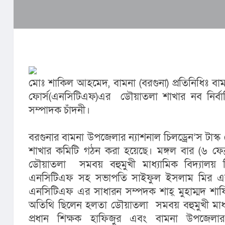
মোঃ শাকিল আহমেদ, বামনা (বরগুনা) প্রতিনিধিঃ বামনা
ফোর্স(এনসিটিএফ)এর  ডৌয়াতলা শাখার নব নির্বা
সম্পাদক চাঁদনী।
বরগুনার বামনা উপজেলার ন্যাশনাল চিলড্রেন’স টাস্ক
শাখার কমিটি গঠন করা হয়েছে। মঙ্গল বার (৬ ফেব্
ডৌয়াতলা  সমবয় বহুমুখী মাধ্যামিক বিদ্যালয়
এনসিটিএফ সহ সভাপতি সাইফুল ইসলাম মির এর
এনসিটিএফ এর সাধারন সম্পদক শাহ্ মুহাম্মদ শাফি 
অতিথি ছিলেন হলতা ডৌয়াতলা  সমবয় বহুমুখী মাধ্য
প্রধান শিক্ষক হাফিজুর এবং বামনা উপজেলার ন্