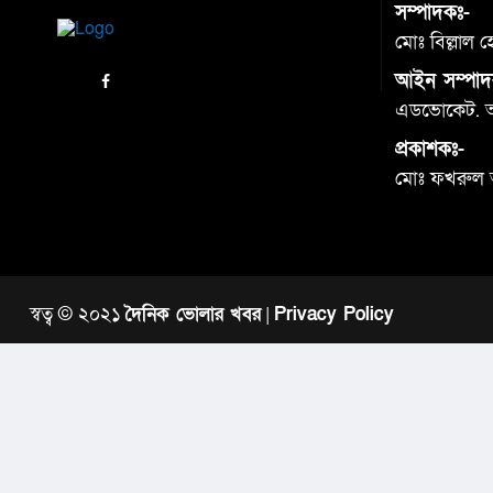
সম্পাদকঃ-
মোঃ বিল্লাল 
আইন সম্পাদ
এডভোকেট. আব
প্রকাশকঃ-
মোঃ ফখরুল
স্বত্ব © ২০২১
দৈনিক ভোলার খবর
|
Privacy Policy