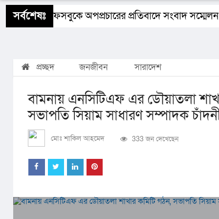
শিক্ষাঙ্গন
স্বাস্থ্য
ধর্ম
বিজ্ঞান ও প্রযুক্তি
Buy 
সর্বশেষঃ
ানের নামে ফেসবুকে অপপ্রচারের প্রতিবাদে সংবাদ সম্মেলন
প্রচ্ছদ
জনজীবন
সারাদেশ
বামনায় এনসিটিএফ এর ডৌয়াতলা শাখা
সভাপতি সিয়াম সাধারণ সম্পাদক চাঁদন
মোঃ শাকিল আহমেদ
333 জন দেখেছেন