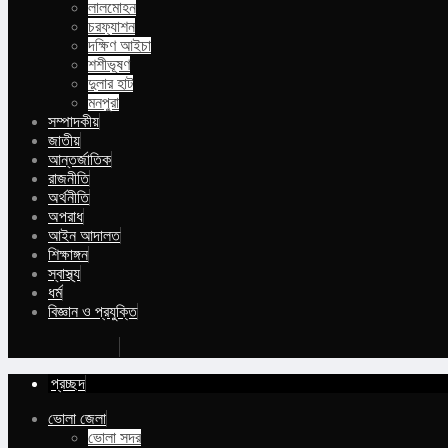
লালমোহন
চরফ্যাশন
দক্ষিণ আইচা
শশীভূষণ
দুলার হাট
মনপুরা
সম্পাদকীয়
জাতীয়
আন্তর্জাতিক
রাজনীতি
অর্থনীতি
অপরাধ
আইন আদালত
শিক্ষাঙ্গন
স্বাস্থ্য
ধর্ম
বিজ্ঞান ও প্রযুক্তি
Buy Now
প্রচ্ছদ
ভোলা জেলা
ভোলা সদর