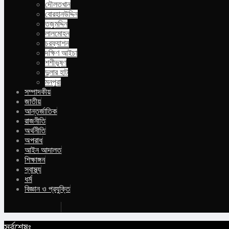
দৌলতখান
বোরহানউদ্দিন
তজুমদ্দিন
লালমোহন
চরফ্যাশন
দক্ষিণ আইচা
শশীভূষণ
দুলার হাট
মনপুরা
সম্পাদকীয়
জাতীয়
আন্তর্জাতিক
রাজনীতি
অর্থনীতি
অপরাধ
আইন আদালত
শিক্ষাঙ্গন
স্বাস্থ্য
ধর্ম
বিজ্ঞান ও প্রযুক্তি
Buy Now
সর্বশেষঃ