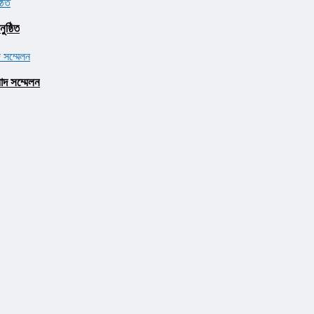
ষ্ঠিত
াদ সম্মেলন