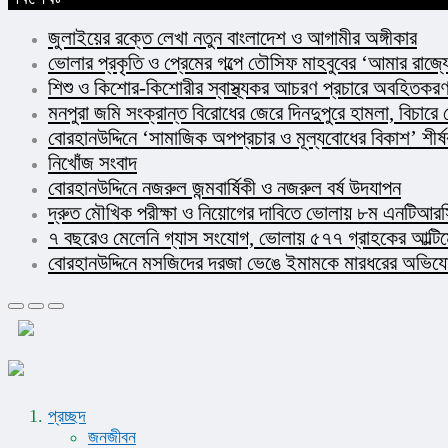
জুলাইয়ের রক্তে লেখা নতুন বাংলাদেশ ও আগামীর অঙ্গীকার​
ভোলার প্রকৃতি ও প্রেমের গল্পে তৌসিফ মাহবুবের ‘আমার রাজ্যে
শিশু ও কিশোর-কিশোরীর স্বাস্থ্যকর আচরণ প্রচারে অবহিতকরণ 
মনপুরা জমি সংক্রান্ত বিরোধের জেরে দিনদুপুরে হামলা, বিচারে
বোরহানউদ্দিনে ‘সামাজিক অপপ্রচার ও মূল্যবোধের বিকাশ’ শীর
নিখোঁজ সংবাদ
বোরহানউদ্দিনে নজরুল জন্মবার্ষিকী ও নজরুল বর্ষ উদযাপন
দ্রুত মৌখিক পরীক্ষা ও নিয়োগের দাবিতে ভোলায় ৮ম এনটিআরসি
৭ বছরেও মেলেনি গ্যাস সংযোগ, ভোলায় ৫৭৭ গ্রাহকের আল্টি
বোরহানউদ্দিনে মসজিদের দরজা ভেঙে ইমামকে মারধরের অভিযোগ!
প্রচ্ছদ
জনজীবন