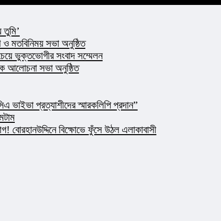
 তুমি’
ও মতবিনিময় সভা অনুষ্ঠিত
 চেয়ে ভুক্তভোগীর সংবাদ সম্মেলন
্ষক আলোচনা সভা অনুষ্ঠিত
এ ভাইভা প্রত্যাশীদের স্মারকলিপি প্রদান”
মেটাম
 বোরহানউদ্দিনে বিক্ষোভে ফুঁসে উঠল এলাকাবাসী