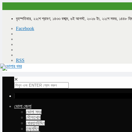
বৃহস্পতিবার, ২২শে শ্রাবণ, ১৪৩৩ বঙ্গাব্দ, ৬ই আগস্ট, ২০২৬ ইং, ২২শে সফর, ১৪৪৮ হি
Facebook
RSS
✕
ভোলা জেলা
ভোলা সদর
দৌলতখান
বোরহানউদ্দিন
তজুমদ্দিন