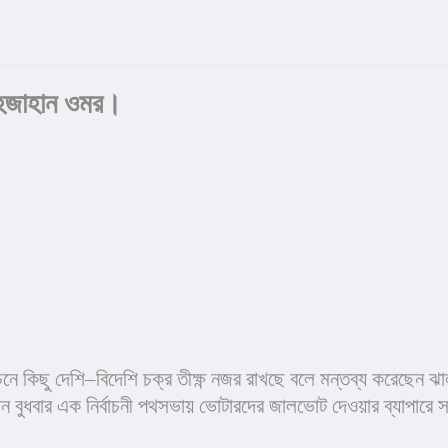
 শাহজাহান ওমর।
াচনে কিছু দেশি–বিদেশি চক্র তীক্ষ্ণ নজর রাখছে বলে মন্তব্য করেছেন
যান বুধবার এক নির্বাচনী পথসভায় ভোটারদের জালভোট দেওয়ার ব্যাপার