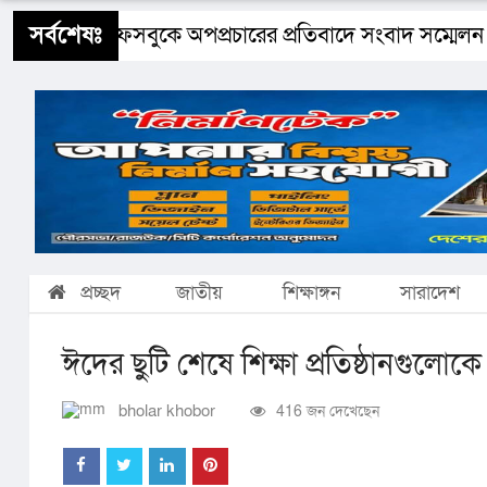
শিক্ষাঙ্গন
স্বাস্থ্য
ধর্ম
বিজ্ঞান ও প্রযুক্তি
Buy 
সর্বশেষঃ
ানের নামে ফেসবুকে অপপ্রচারের প্রতিবাদে সংবাদ সম্মেলন
প্রচ্ছদ
জাতীয়
শিক্ষাঙ্গন
সারাদেশ
ঈদের ছুটি শেষে শিক্ষা প্রতিষ্ঠানগুলোক
bholar khobor
416 জন দেখেছেন