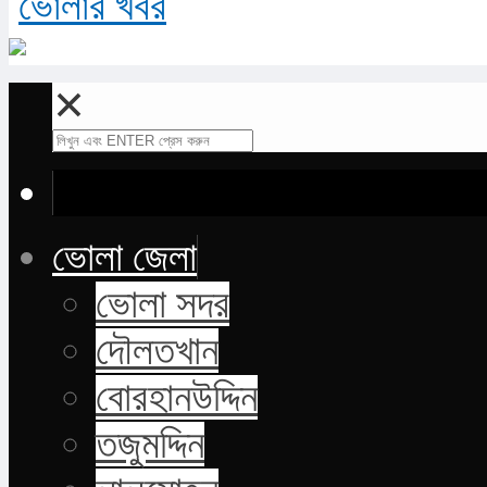
✕
ভোলা জেলা
ভোলা সদর
দৌলতখান
বোরহানউদ্দিন
তজুমদ্দিন