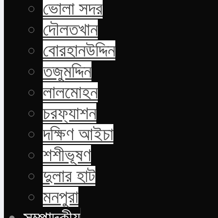
ভোলা সদর
দৌলতখান
বোরহানউদ্দিন
তজুমদ্দিন
লালমোহন
চরফ্যাশন
দক্ষিণ আইচা
শশীভূষণ
দুলার হাট
মনপুরা
সম্পাদকীয়