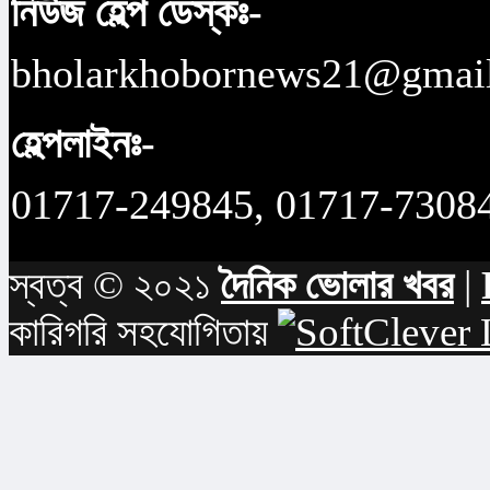
নিউজ হেল্প ডেস্কঃ-
bholarkhobornews21@gmai
হেল্পলাইনঃ-
01717-249845, 01717-7308
স্বত্ব © ২০২১
দৈনিক ভোলার খবর
|
কারিগরি সহযোগিতায়