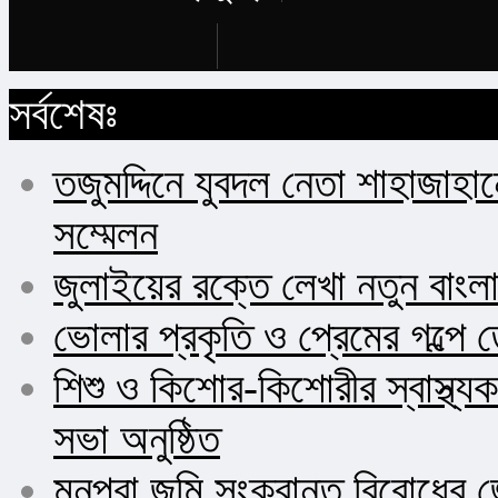
Buy Now
সর্বশেষঃ
তজুমদ্দিনে যুবদল নেতা শাহাজাহা
সম্মেলন
জুলাইয়ের রক্তে লেখা নতুন বাংল
ভোলার প্রকৃতি ও প্রেমের গল্পে 
শিশু ও কিশোর-কিশোরীর স্বাস্থ
সভা অনুষ্ঠিত
মনপুরা জমি সংক্রান্ত বিরোধের জ