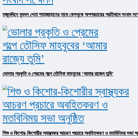
তজুমদ্দিনে যুবদল নেতা শাহাজাহানের নামে ফেসবুকে অপপ্রচারের প্রতিবাদে সংবাদ সম
ভোলার প্রকৃতি ও প্রেমের গল্পে তৌসিফ মাহবুবের ‘আমার রাজ্যে তুমি’
শিশু ও কিশোর-কিশোরীর স্বাস্থ্যকর আচরণ প্রচারে অবহিতকরণ ও মতবিনিময় সভা অনু