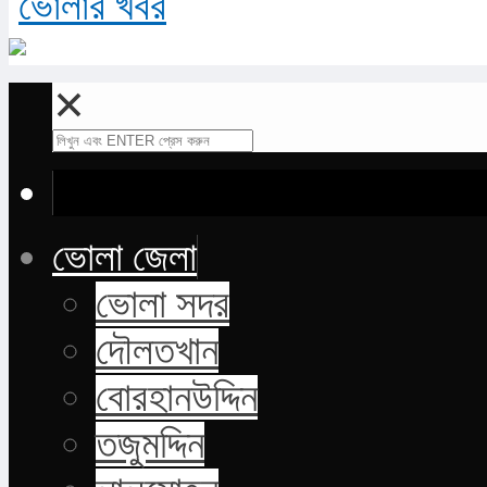
✕
ভোলা জেলা
ভোলা সদর
দৌলতখান
বোরহানউদ্দিন
তজুমদ্দিন