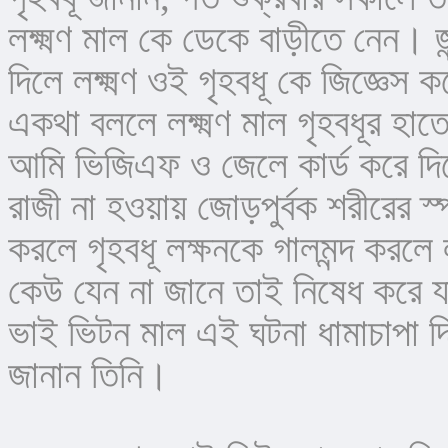
লক্ষ্মণ মাল কে ডেকে বাড়ীতে নেন। জ
দিলে লক্ষ্মণ ওই গৃহবধূ কে জিজ্ঞেস 
একথা বললে লক্ষ্মণ মাল গৃহবধূর হা
আমি ভিজিএফ ও জেলে কার্ড করে দিব
রাজী না হওয়ায় জোড়পুর্বক শরীরের স্পর
করলে গৃহবধূ লক্ষনকে গালমন্দ করলে ল
কেউ যেন না জানে তাই নিষেধ করে যা
ভাই ভিটন মাল এই ঘটনা ধামাচাপা দ
জানান তিনি।