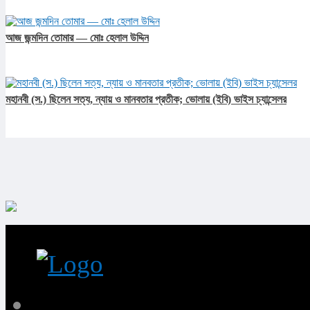
আজ জন্মদিন তোমার — মোঃ হেলাল উদ্দিন
মহানবী (স.) ছিলেন সত্য, ন্যায় ও মানবতার প্রতীক; ভোলায় (ইবি) ভাইস চ্যান্সেলর