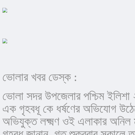
ভোলার খবর ডেস্ক :
ভোলা সদর উপজেলার পশ্চিম ইলিশা ২
এক গৃহবধূ কে ধর্ষণের অভিযোগ উঠেছ
অভিযুক্ত লক্ষ্মণ ওই এলাকার অনিল
গৃহবধূ জানান, গত শুক্রবার সকালে 