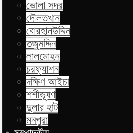
ভোলা সদর
দৌলতখান
বোরহানউদ্দিন
তজুমদ্দিন
লালমোহন
চরফ্যাশন
দক্ষিণ আইচা
শশীভূষণ
দুলার হাট
মনপুরা
সম্পাদকীয়