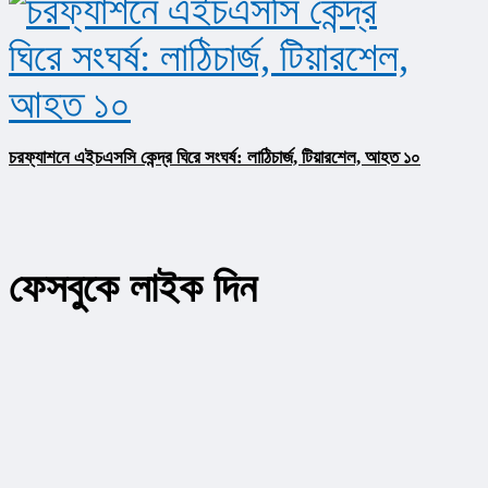
চরফ্যাশনে এইচএসসি কেন্দ্র ঘিরে সংঘর্ষ: লাঠিচার্জ, টিয়ারশেল, আহত ১০
ফেসবুকে লাইক দিন