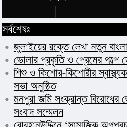
Buy Now
সর্বশেষঃ
জুলাইয়ের রক্তে লেখা নতুন বাংল
ভোলার প্রকৃতি ও প্রেমের গল্পে 
শিশু ও কিশোর-কিশোরীর স্বাস্থ
সভা অনুষ্ঠিত
মনপুরা জমি সংক্রান্ত বিরোধের জ
সংবাদ সম্মেলন
বোরহানউদ্দিনে ‘সামাজিক অপপ্র