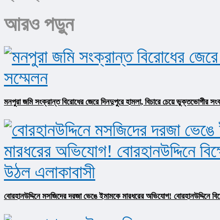
আরও পড়ুন
মনপুরা জমি সংক্রান্ত বিরোধের জেরে দিনদুপুরে হামলা, বিচারে চেয়ে ভুক্তভোগীর সংব
বোরহানউদ্দিনে মসজিদের দরজা ভেঙে ইমামকে মারধরের অভিযোগ! বোরহানউদ্দিনে বিক