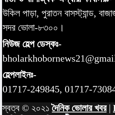
উকিল পাড়া, পুরাতন বাসস্ট্যান্ড, বাজ
সদর ভোলা-৮৩০০।
নিউজ হেল্প ডেস্কঃ-
bholarkhobornews21@gmai
হেল্পলাইনঃ-
01717-249845, 01717-7308
স্বত্ব © ২০২১
দৈনিক ভোলার খবর
|