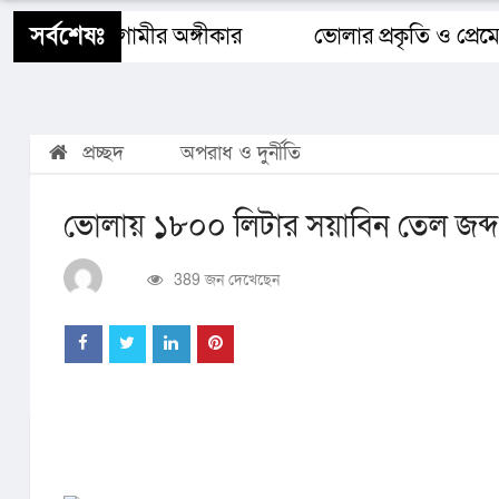
শিক্ষাঙ্গন
স্বাস্থ্য
ধর্ম
বিজ্ঞান ও প্রযুক্তি
Buy 
সর্বশেষঃ
ংলাদেশ ও আগামীর অঙ্গীকার​
ভোলার প্রকৃতি ও প্রেমে
প্রচ্ছদ
অপরাধ ও দুর্নীতি
ভোলায় ১৮০০ লিটার সয়াবিন তেল জব্দ
389 জন দেখেছেন