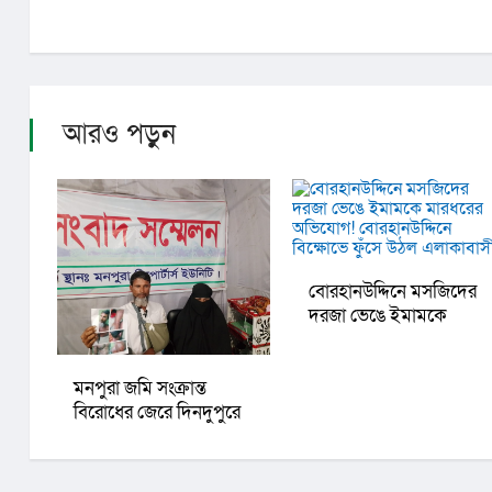
আরও পড়ুন
বোরহানউদ্দিনে মসজিদের
দরজা ভেঙে ইমামকে
মারধরের অভিযোগ!
বোরহানউদ্দিনে বিক্ষোভে
মনপুরা জমি সংক্রান্ত
ফুঁসে উঠল এলাকাবাসী
বিরোধের জেরে দিনদুপুরে
হামলা, বিচারে চেয়ে
ভুক্তভোগীর সংবাদ সম্মেলন