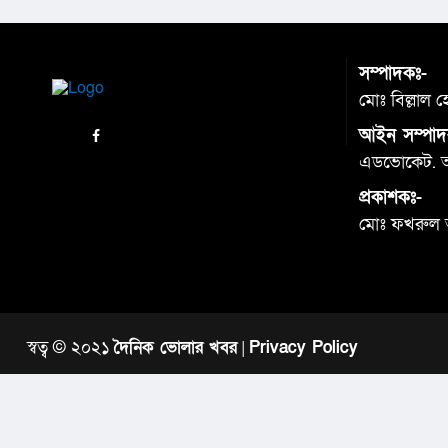
সম্পাদকঃ-
মোঃ বিল্লাল 
আইন সম্পাদ
এডভোকেট. আব
প্রকাশকঃ-
মোঃ ফখরুল
স্বত্ব © ২০২১
দৈনিক ভোলার খবর
|
Privacy Policy