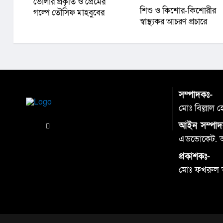
ভোলার প্রকৃতি ও প্রেমের
শিশু ও কিশোর-কিশোরীর
গল্পে তৌসিফ মাহবুবের
স্বাস্থ্যকর আচরণ প্রচারে
‘আমার রাজ্যে তুমি’
অবহিতকরণ ও মতবিনিময়
সভা অনুষ্ঠিত
সম্পাদকঃ-
মোঃ বিল্লাল 
আইন সম্পাদ
এডভোকেট. আব
প্রকাশকঃ-
মোঃ ফখরুল