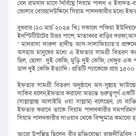
যেন রামযান মাসে নির্বিঘ্নে সিয়াম পালন ও ইবাদত-বন্
ভোলার বোরহানউদ্দিনে সিয়াম পালনকারীর মধ্যে ইফত
বুধবার (২০ মার্চ ২০২৪ খি.) সকালে পক্ষিয়া ইউনিয়ন
ইনস্টিটিউটের উত্তর পাশে, মাতাব্বর বাড়ির দরজা,আস-
‘ মাদরাসা দারুল হাদীছ আস-সালাফিয়্যাহ’র প্রাঙ্গন
অসহায় মানুষের মধ্যে এ ইফতার সামগ্রী বিতরণ করা
ছিল, ছোলা  দুই কেজি, মুড়ি দুই কেজি, খেজুর এক প
ডাল দুই কেজি ইত্যাদি। প্রতিটি প্যাকেজে প্রায় ১৫০
ইফতার সামগ্রী বিতরণ অনুষ্ঠানে অস-সুন্নাহ ফাউন্ড
সাকিব বলেন,ইফতার করানো অত্যন্ত গুরুত্বপূর্ণ একটি 
(সাল্লাল্লাহু আলাইহি ওয়া সাল্লাম) বলেছেন, যে ব্
ইফতার করাবে তাকে সিয়াম পালনকারীর সমপরিমাণ 
সিয়াম পালনকারীর সাওয়াব থেকে বিন্দুমাত্র কমানো হ
আরো উপস্থিত ছিলেন, বীর মুক্তিযোদ্ধা, রাজনীতিবি