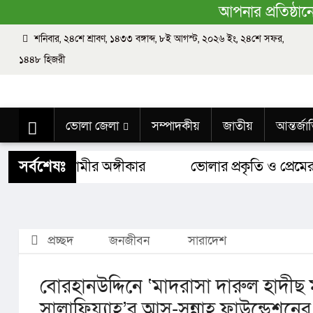
আপনার প্রতিষ্ঠা
শনিবার, ২৪শে শ্রাবণ, ১৪৩৩ বঙ্গাব্দ, ৮ই আগস্ট, ২০২৬ ইং, ২৪শে সফর,
১৪৪৮ হিজরী
ভোলা জেলা
সম্পাদকীয়
জাতীয়
আন্তর্জ
শিক্ষাঙ্গন
স্বাস্থ্য
ধর্ম
বিজ্ঞান ও প্রযুক্তি
Buy 
সর্বশেষঃ
াদেশ ও আগামীর অঙ্গীকার​
ভোলার প্রকৃতি ও প্রেমের 
প্রচ্ছদ
জনজীবন
সারাদেশ
বোরহানউদ্দিনে ‘মাদরাসা দারুল হাদীছ
সালাফিয়্যাহ’র আস-সুন্নাহ ফাউন্ডেশন