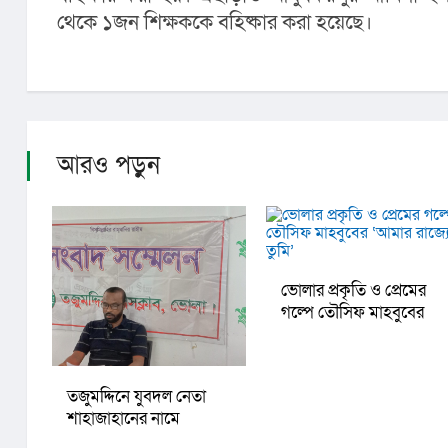
থেকে ১জন শিক্ষককে বহিষ্কার করা হয়েছে।
আরও পড়ুন
ভোলার প্রকৃতি ও প্রেমের
গল্পে তৌসিফ মাহবুবের
‘আমার রাজ্যে তুমি’
তজুমদ্দিনে যুবদল নেতা
শাহাজাহানের নামে
ফেসবুকে অপপ্রচারের