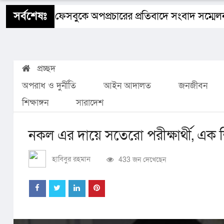
শিক্ষাঙ্গন
স্বাস্থ্য
ধর্ম
বিজ্ঞান ও প্রযুক্তি
Buy 
সর্বশেষঃ
হানের নামে ফেসবুকে অপপ্রচারের প্রতিবাদে সংবাদ সম্মেলন
প্রচ্ছদ
অপরাধ ও দুর্নীতি
আইন আদালত
জনজীবন
শিক্ষাঙ্গন
সারাদেশ
নকল এর দায়ে সতেরো পরীক্ষার্থী, এক শি
হাবিবুর রহমান
433 জন দেখেছেন