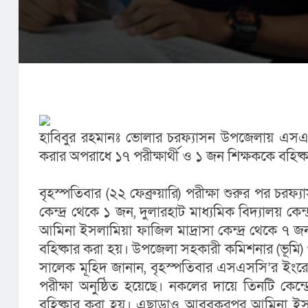
হাবিবুর রহমানঃ ভোলার চরফ্যাসন উপজেলায় এসএস
করার অপরাধে ১৭ পরীক্ষার্থী ও ১ জন শিক্ষককে বহিষ্ক
বৃহস্পতিবার (২২ ফেব্রুয়ারি) পরীক্ষা শুরুর পর চরফ্যা
কেন্দ্র থেকে ১ জন, দুলারহাট মাধ্যমিক বিদ্যালয় কে
আমিনা ইসলামিয়া ফাজিল মাদ্রাসা কেন্দ্র থেকে ৭ জন 
বহিষ্কার করা হয়। উপজেলা সহকারী কমিশনার (ভূমি) ও নি
সালেক মূহিদ জানান, বৃহস্পতিবার এসএসসি’র ইংরেজ
পরীক্ষা অনুষ্ঠিত হয়েছে। নকলের দায়ে তিনটি কেন্দ্
বহিষ্কার করা হয়। এছাড়াও আবুবকরপুর আমিনা ইসলাম