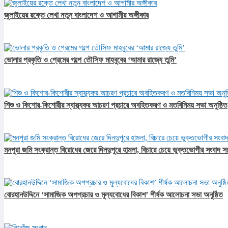
জুলাইয়ের রক্তে লেখা নতুন বাংলাদেশ ও আগামীর অঙ্গীকার​
ভোলার প্রকৃতি ও প্রেমের গল্পে তৌসিফ মাহবুবের ‘আমার রাজ্যে তুমি’
শিশু ও কিশোর-কিশোরীর স্বাস্থ্যকর আচরণ প্রচারে অবহিতকরণ ও মতবিনিময় সভা অনুষ্ঠিত
মনপুরা জমি সংক্রান্ত বিরোধের জেরে দিনদুপুরে হামলা, বিচারে চেয়ে ভুক্তভোগীর সংবাদ স
বোরহানউদ্দিনে ‘সামাজিক অপপ্রচার ও মূল্যবোধের বিকাশ’ শীর্ষক আলোচনা সভা অনুষ্ঠিত