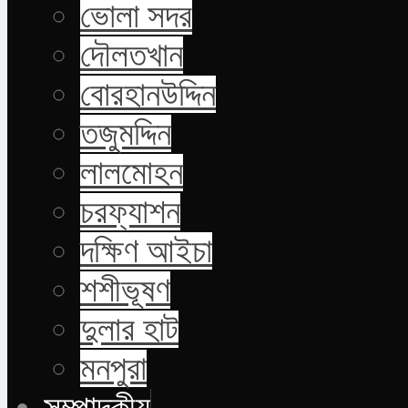
ভোলা সদর
দৌলতখান
বোরহানউদ্দিন
তজুমদ্দিন
লালমোহন
চরফ্যাশন
দক্ষিণ আইচা
শশীভূষণ
দুলার হাট
মনপুরা
সম্পাদকীয়