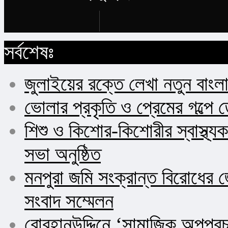
Buy Now
সর্বশেষঃ
জুলাইয়ের রক্তে লেখা নতুন বাংল
ভোলার প্রকৃতি ও প্রেমের গল্পে 
শিশু ও কিশোর-কিশোরীর স্বাস্থ
সভা অনুষ্ঠিত
মনপুরা জমি সংক্রান্ত বিরোধের জ
সংবাদ সম্মেলন
বোরহানউদ্দিনে ‘সামাজিক অপপ্র