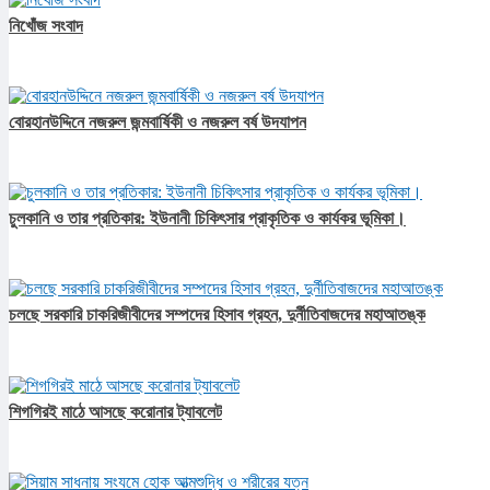
নিখোঁজ সংবাদ
বোরহানউদ্দিনে নজরুল জন্মবার্ষিকী ও নজরুল বর্ষ উদযাপন
চুলকানি ও তার প্রতিকার: ইউনানী চিকিৎসার প্রাকৃতিক ও কার্যকর ভূমিকা।
চলছে সরকারি চাকরিজীবীদের সম্পদের হিসাব গ্রহন, দুর্নীতিবাজদের মহাআতঙ্ক
শিগগিরই মাঠে আসছে করোনার ট্যাবলেট