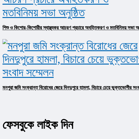
শিশু ও কিশোর-কিশোরীর স্বাস্থ্যকর আচরণ প্রচারে অবহিতকরণ ও মতবিনিময় সভা অনু
মনপুরা জমি সংক্রান্ত বিরোধের জেরে দিনদুপুরে হামলা, বিচারে চেয়ে ভুক্তভোগীর সংব
ফেসবুকে লাইক দিন