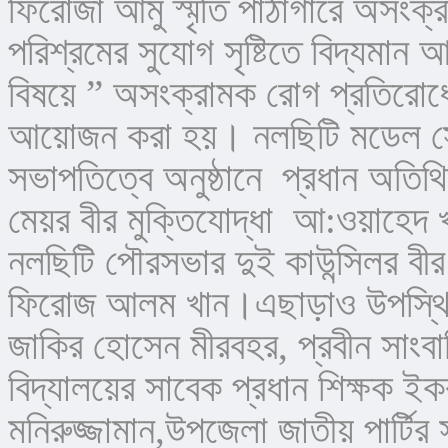
ফিরোজা আমু স্মৃতি পাঠাগারে অসংক্র
পরিশ্রমের সুযোগ সৃষ্টিতে বিদ্যমান 
বিষয়ে ” অসংক্রামক রোগ প্রতিরোধে 
আয়োজন করা হয়। নলছিটি মডেল সোসা
সভাপতিত্বে অনুষ্ঠানে  প্রধান অতি
মেয়র বীর মুক্তিযোদ্ধা  আ:ওয়াহেদ 
নলছিটি পৌরসভার দুই কাউন্সিলর বীর 
ফিরোজ আলম খান।এছাড়াও উপস্থিত ছিল
জাকির হোসেন মীরবহর, প্রবীন সাংবাদি
বিদ্যালয়ের সাবেক প্রধান শিক্ষক ইকর
মনিরুজ্জামান,উপজেলা জাতীয় পার্টি