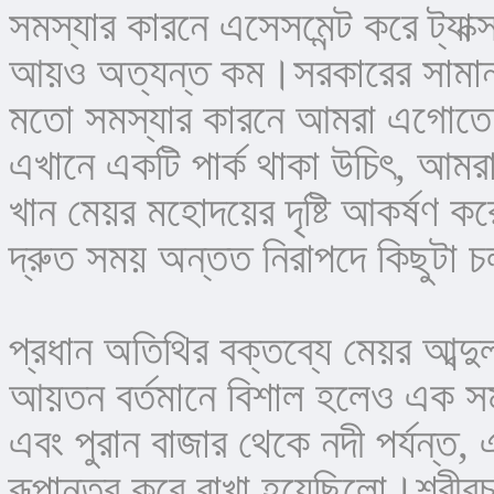
সমস্যার কারনে এসেসমেন্ট করে ট্যাক্
আয়ও অত্যন্ত কম।সরকারের সামান্য বর
মতো সমস্যার কারনে আমরা এগোতে প
এখানে একটি পার্ক থাকা উচিৎ, আমর
খান মেয়র মহোদয়ের দৃষ্টি আকর্ষণ ক
দ্রুত সময় অন্তত নিরাপদে কিছুটা চ
প্রধান অতিথির বক্তব্যে মেয়র আব্
আয়তন বর্তমানে বিশাল হলেও এক স
এবং পুরান বাজার থেকে নদী পর্যন্ত, এ
রূপান্তর করে রাখা হয়েছিলো।শরীরচর