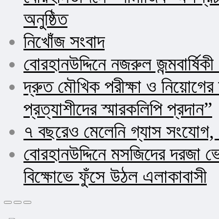
অনুষ্ঠিত
নিখোঁজ সংবাদ
বোরহানউদ্দিনে নজরুল জন্মবার্ষিক
দ্রুত মৌখিক পরীক্ষা ও নিয়োগ
প্রত্যাশীদের স্মারকলিপি প্রদান”
৭ বছরেও মেলেনি গ্যাস সংযোগ, 
বোরহানউদ্দিনে মসজিদের দরজা ভ
বিক্ষোভে ফুঁসে উঠল এলাকাবাসী