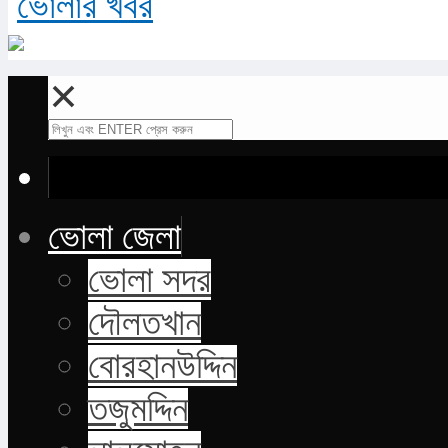
✕
ভোলা জেলা
ভোলা সদর
দৌলতখান
বোরহানউদ্দিন
তজুমদ্দিন