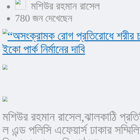
মশিউর রহমান রাসেল
780 জন দেখেছেন
মশিউর রহমান রাসেল,ঝালকাঠি প্রতিন
ল এন্ড পলিসি এফেয়ার্স ঢাকার সম্