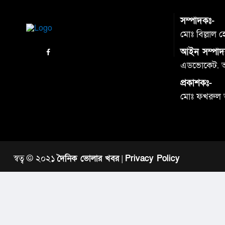
সম্পাদকঃ-
মোঃ বিল্লাল 
আইন সম্পাদ
এডভোকেট. আব
প্রকাশকঃ-
মোঃ ফখরুল
স্বত্ব © ২০২১
দৈনিক ভোলার খবর
|
Privacy Policy