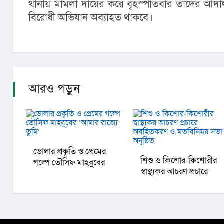
থানায় মামলা দায়ের করে বৃহস্পতিবার তাদের আদাল
বিরোধী অভিযান অব‍্যাহত থাকবে।
আরও পড়ুন
ভোলার প্রকৃতি ও প্রেমের
শিশু ও কিশোর-কিশোরীর
গল্পে তৌসিফ মাহবুবের
স্বাস্থ্যকর আচরণ প্রচারে
‘আমার রাজ্যে তুমি’
অবহিতকরণ ও মতবিনিময়
সভা অনুষ্ঠিত