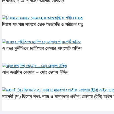
শিগগিরই মাঠে আসছে করোনার ট্যাবলেট
সিয়াম সাধনায় সংযমে হোক আত্মশুদ্ধি ও শরীরের যত্ন
এ বছর দুর্নীতিতে চ্যাম্পিয়ন ভোলার পাসপোর্ট অফিস
আজ জন্মদিন তোমার — মোঃ হেলাল উদ্দিন
মহানবী (স.) ছিলেন সত্য, ন্যায় ও মানবতার প্রতীক; ভোলায় (ইবি) ভাইস চ্