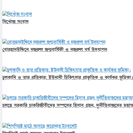
নিখোঁজ সংবাদ
বোরহানউদ্দিনে নজরুল জন্মবার্ষিকী ও নজরুল বর্ষ উদযাপন
চুলকানি ও তার প্রতিকার: ইউনানী চিকিৎসার প্রাকৃতিক ও কার্যকর ভূমিকা।
চলছে সরকারি চাকরিজীবীদের সম্পদের হিসাব গ্রহন, দুর্নীতিবাজদের মহাআ