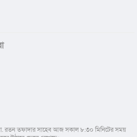
রা
ের মো. রতন তফাদার সাহেব আজ সকাল ৮.৩০ মিনিটের সময় 