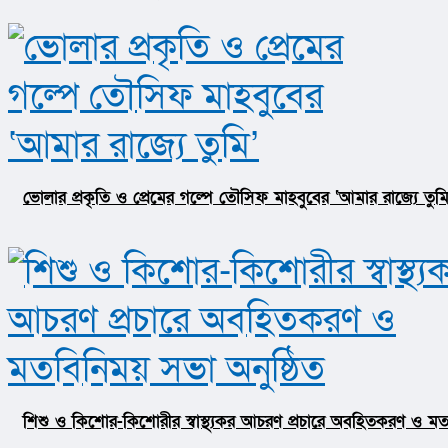
ভোলার প্রকৃতি ও প্রেমের গল্পে তৌসিফ মাহবুবের ‘আমার রাজ্যে তুমি
শিশু ও কিশোর-কিশোরীর স্বাস্থ্যকর আচরণ প্রচারে অবহিতকরণ ও মতব