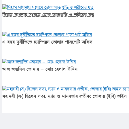
সিয়াম সাধনায় সংযমে হোক আত্মশুদ্ধি ও শরীরের যত্ন
এ বছর দুর্নীতিতে চ্যাম্পিয়ন ভোলার পাসপোর্ট অফিস
আজ জন্মদিন তোমার — মোঃ হেলাল উদ্দিন
মহানবী (স.) ছিলেন সত্য, ন্যায় ও মানবতার প্রতীক; ভোলায় (ইবি) ভাইস চ্