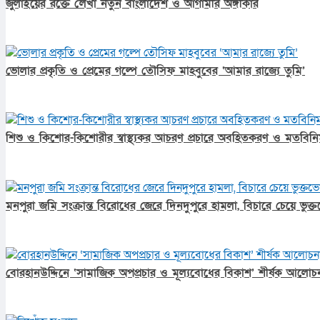
জুলাইয়ের রক্তে লেখা নতুন বাংলাদেশ ও আগামীর অঙ্গীকার​
ভোলার প্রকৃতি ও প্রেমের গল্পে তৌসিফ মাহবুবের ‘আমার রাজ্যে তুমি’
শিশু ও কিশোর-কিশোরীর স্বাস্থ্যকর আচরণ প্রচারে অবহিতকরণ ও মতবিনিম
মনপুরা জমি সংক্রান্ত বিরোধের জেরে দিনদুপুরে হামলা, বিচারে চেয়ে ভুক
বোরহানউদ্দিনে ‘সামাজিক অপপ্রচার ও মূল্যবোধের বিকাশ’ শীর্ষক আলোচন