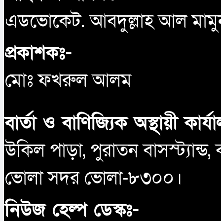
এডভোকেট. আবদুল্লাহ আল মামু
প্রকাশকঃ-
মোঃ ফখরুল আলম
বার্তা ও বাণিজ্যিক অস্থায়ী কার্য
উকিল পাড়া, পুরাতন বাসস্ট্যান্ড,
ভোলা সদর ভোলা-৮৩০০।
নিউজ হেল্প ডেস্কঃ-