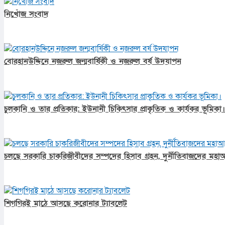
নিখোঁজ সংবাদ
বোরহানউদ্দিনে নজরুল জন্মবার্ষিকী ও নজরুল বর্ষ উদযাপন
চুলকানি ও তার প্রতিকার: ইউনানী চিকিৎসার প্রাকৃতিক ও কার্যকর ভূমিকা।
চলছে সরকারি চাকরিজীবীদের সম্পদের হিসাব গ্রহন, দুর্নীতিবাজদের মহাআ
শিগগিরই মাঠে আসছে করোনার ট্যাবলেট