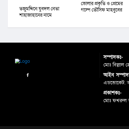
ভোলার প্রকৃতি ও প্রেমের
তজুমদ্দিনে যুবদল নেতা
গল্পে তৌসিফ মাহবুবের
শাহাজাহানের নামে
‘আমার রাজ্যে তুমি’
ফেসবুকে অপপ্রচারের
প্রতিবাদে সংবাদ সম্মেলন
সম্পাদকঃ-
মোঃ বিল্লাল 
আইন সম্পাদ
এডভোকেট. আব
প্রকাশকঃ-
মোঃ ফখরুল