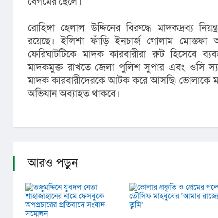
বেগমের ছেলে।
রোহিঙ্গা হেলাল উদ্দিনের বিরুদ্ধে মাদকদ্রব্য নিয়ন্ত
রয়েছে। ইলিশা ফাঁড়ি ইনচার্জ গোলাম মোস্তফা
ফেরিঘাটটিকে মাদক কারবারীরা রুট হিসেবে ব্
মাদকমুক্ত রাখতে জেলা পুলিশ সুপার এবং ওসি স্যা
মাদক কারবারীদেরকে আটক করে আসছি৷ ভোলাকে মা
অভিযান অব্যাহত থাকবে।
আরও পড়ুন