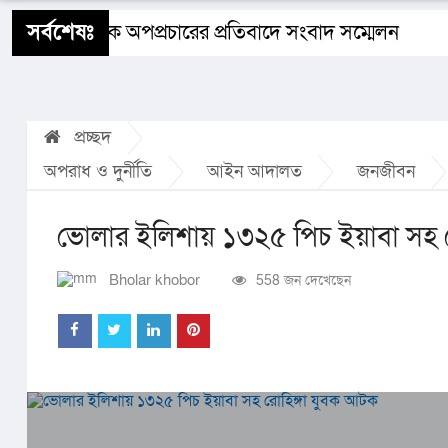
শিক্ষাঙ্গন
স্বাস্থ্য
ধর্ম
বিজ্ঞান ও প্রযুক্তি
Buy 
সর্বশেষঃ
নামে ফেসবুকে অপপ্রচারের প্রতিবাদে সংবাদ সম্মেলন
প্রচ্ছদ
অপরাধ ও দুর্নীতি
আইন আদালত
জনজীবন
ভোলার ইলিশায় ১৩২৫ পিচ ইয়াবা সহ র
Bholar khobor
558 জন দেখেছেন