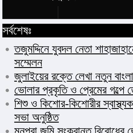
Buy Now
সর্বশেষঃ
তজুমদ্দিনে যুবদল নেতা শাহাজাহা
সম্মেলন
জুলাইয়ের রক্তে লেখা নতুন বাংল
ভোলার প্রকৃতি ও প্রেমের গল্পে 
শিশু ও কিশোর-কিশোরীর স্বাস্থ
সভা অনুষ্ঠিত
মনপুরা জমি সংক্রান্ত বিরোধের জ