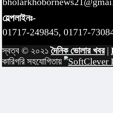
bholarkhobornews21@gmai
হেল্পলাইনঃ-
01717-249845, 01717-7308
স্বত্ব © ২০২১
দৈনিক ভোলার খবর
|
কারিগরি সহযোগিতায়