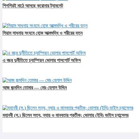
শিগগিরই মাঠে আসছে করোনার ট্যাবলেট
সিয়াম সাধনায় সংযমে হোক আত্মশুদ্ধি ও শরীরের যত্ন
এ বছর দুর্নীতিতে চ্যাম্পিয়ন ভোলার পাসপোর্ট অফিস
আজ জন্মদিন তোমার — মোঃ হেলাল উদ্দিন
মহানবী (স.) ছিলেন সত্য, ন্যায় ও মানবতার প্রতীক; ভোলায় (ইবি) ভাইস চ্যান্সেলর