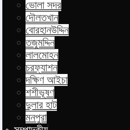
ভোলা সদর
দৌলতখান
বোরহানউদ্দিন
তজুমদ্দিন
লালমোহন
চরফ্যাশন
দক্ষিণ আইচা
শশীভূষণ
দুলার হাট
মনপুরা
সম্পাদকীয়