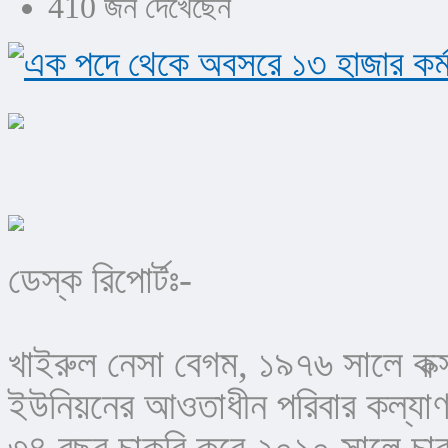
410 জন দেখেছেন
ডেস্ক রিপোর্টঃ-
খাইরুল নেসা বেগম, ১৯৭৬ সালে কক্
ইউনিয়নের আওতাধীন পরিবার কল্যাণ
৩৪ বছর চাকরি করে ২০১০ সালে চাক