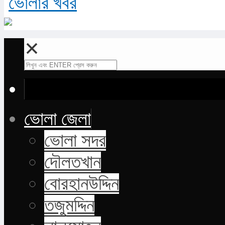
✕
ভোলা জেলা
ভোলা সদর
দৌলতখান
বোরহানউদ্দিন
তজুমদ্দিন