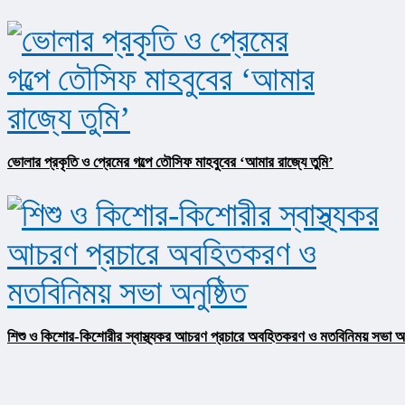
ভোলার প্রকৃতি ও প্রেমের গল্পে তৌসিফ মাহবুবের ‘আমার রাজ্যে তুমি’
শিশু ও কিশোর-কিশোরীর স্বাস্থ্যকর আচরণ প্রচারে অবহিতকরণ ও মতবিনিময় সভা অনু