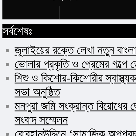
Buy Now
সর্বশেষঃ
জুলাইয়ের রক্তে লেখা নতুন বাংল
ভোলার প্রকৃতি ও প্রেমের গল্পে 
শিশু ও কিশোর-কিশোরীর স্বাস্থ
সভা অনুষ্ঠিত
মনপুরা জমি সংক্রান্ত বিরোধের জ
সংবাদ সম্মেলন
বোরহানউদ্দিনে ‘সামাজিক অপপ্র