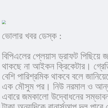
ভোলার খবর ডেস্ক :
বিপিএলের প্লেয়াস ড্রাফট পিছিয়ে জ
থাকছে না আইকন ক্রিকেটার। গ্রেডিং
বেশি পারিশ্রমিক থাকবে বলে জানিয়ে
এক মৌসুম পর। নিউ নরমাল ও আন্তর্জ
এবারে জমকালো উদ্বোধনের সম্ভাবনা
টাকা অন্যদিকে রানার্সআপ দল পাবে 