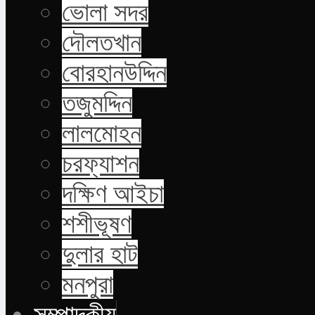
ভোলা সদর
দৌলতখান
বোরহানউদ্দিন
তজুমদ্দিন
লালমোহন
চরফ্যাশন
দক্ষিণ আইচা
শশীভূষণ
দুলার হাট
মনপুরা
সম্পাদকীয়