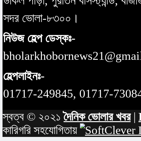
উকিল পাড়া, পুরাতন বাসস্ট্যান্ড, বাজ
সদর ভোলা-৮৩০০।
নিউজ হেল্প ডেস্কঃ-
bholarkhobornews21@gmai
হেল্পলাইনঃ-
01717-249845, 01717-7308
স্বত্ব © ২০২১
দৈনিক ভোলার খবর
|
কারিগরি সহযোগিতায়