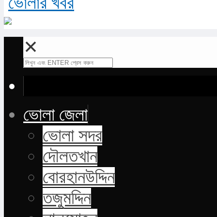
✕
ভোলা জেলা
ভোলা সদর
দৌলতখান
বোরহানউদ্দিন
তজুমদ্দিন