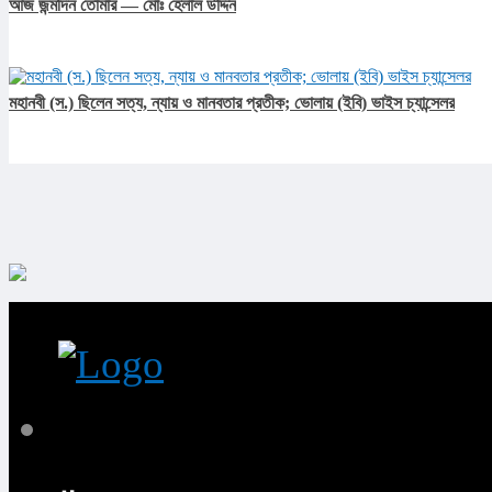
আজ জন্মদিন তোমার — মোঃ হেলাল উদ্দিন
মহানবী (স.) ছিলেন সত্য, ন্যায় ও মানবতার প্রতীক; ভোলায় (ইবি) ভাইস চ্যান্সেলর