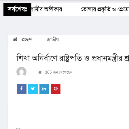
শিক্ষাঙ্গন
স্বাস্থ্য
ধর্ম
বিজ্ঞান ও প্রযুক্তি
Buy 
সর্বশেষঃ
ংলাদেশ ও আগামীর অঙ্গীকার​
ভোলার প্রকৃতি ও প্রেমের
প্রচ্ছদ
জাতীয়
শিখা অনির্বাণে রাষ্ট্রপতি ও প্রধানমন্ত্রীর শ্র
365 জন দেখেছেন