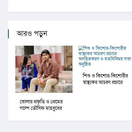
আরও পড়ুন
শিশু ও কিশোর-কিশোরীর
স্বাস্থ্যকর আচরণ প্রচারে
অবহিতকরণ ও মতবিনিময়
সভা অনুষ্ঠিত
ভোলার প্রকৃতি ও প্রেমের
গল্পে তৌসিফ মাহবুবের
‘আমার রাজ্যে তুমি’