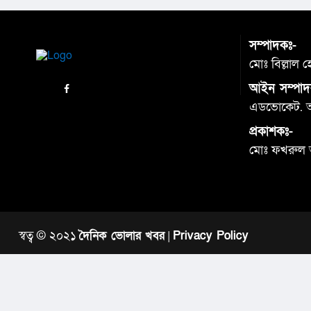
সম্পাদকঃ-
মোঃ বিল্লাল 
আইন সম্পাদ
এডভোকেট. আব
প্রকাশকঃ-
মোঃ ফখরুল
স্বত্ব © ২০২১
দৈনিক ভোলার খবর
|
Privacy Policy