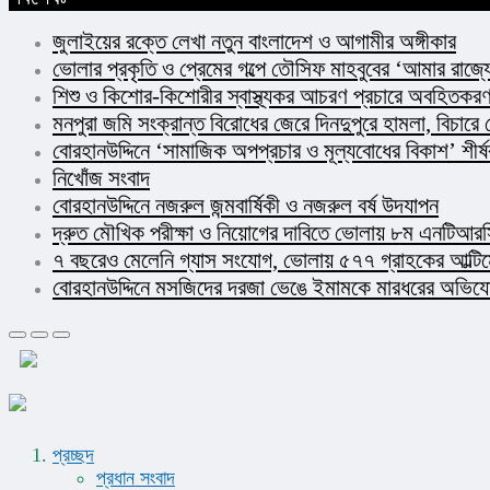
জুলাইয়ের রক্তে লেখা নতুন বাংলাদেশ ও আগামীর অঙ্গীকার​
ভোলার প্রকৃতি ও প্রেমের গল্পে তৌসিফ মাহবুবের ‘আমার রাজ্যে
শিশু ও কিশোর-কিশোরীর স্বাস্থ্যকর আচরণ প্রচারে অবহিতকরণ 
মনপুরা জমি সংক্রান্ত বিরোধের জেরে দিনদুপুরে হামলা, বিচারে
বোরহানউদ্দিনে ‘সামাজিক অপপ্রচার ও মূল্যবোধের বিকাশ’ শীর
নিখোঁজ সংবাদ
বোরহানউদ্দিনে নজরুল জন্মবার্ষিকী ও নজরুল বর্ষ উদযাপন
দ্রুত মৌখিক পরীক্ষা ও নিয়োগের দাবিতে ভোলায় ৮ম এনটিআরসি
৭ বছরেও মেলেনি গ্যাস সংযোগ, ভোলায় ৫৭৭ গ্রাহকের আল্টি
বোরহানউদ্দিনে মসজিদের দরজা ভেঙে ইমামকে মারধরের অভিযোগ!
প্রচ্ছদ
প্রধান সংবাদ