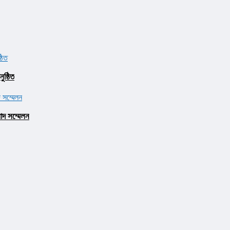
ষ্ঠিত
াদ সম্মেলন