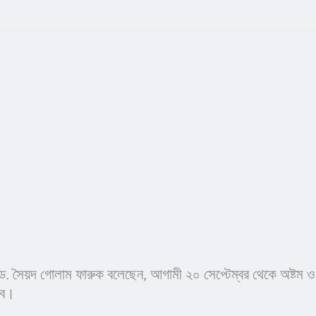
ড. সৈয়দ গোলাম ফারুক বলেছেন, আগামী ২০ সেপ্টেম্বর থেকে অষ্টম ও নব
হবে।