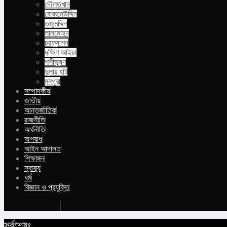
দৌলতখান
বোরহানউদ্দিন
তজুমদ্দিন
লালমোহন
চরফ্যাশন
দক্ষিণ আইচা
শশীভূষণ
দুলার হাট
মনপুরা
সম্পাদকীয়
জাতীয়
আন্তর্জাতিক
রাজনীতি
অর্থনীতি
অপরাধ
আইন আদালত
শিক্ষাঙ্গন
স্বাস্থ্য
ধর্ম
বিজ্ঞান ও প্রযুক্তি
Buy Now
সর্বশেষঃ