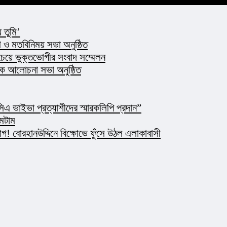
 তুমি’
ও মতবিনিময় সভা অনুষ্ঠিত
 চেয়ে ভুক্তভোগীর সংবাদ সম্মেলন
্ষক আলোচনা সভা অনুষ্ঠিত
এ ভাইভা প্রত্যাশীদের স্মারকলিপি প্রদান”
মেটাম
 বোরহানউদ্দিনে বিক্ষোভে ফুঁসে উঠল এলাকাবাসী