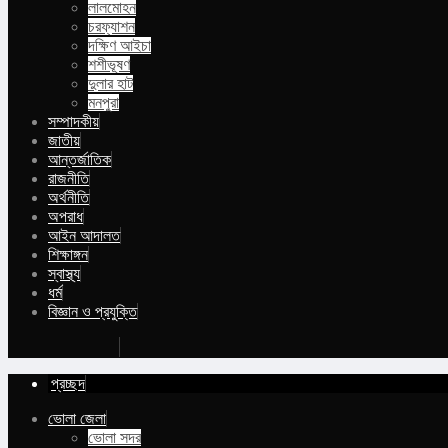
লালমোহন
চরফ্যাশন
দক্ষিণ আইচা
শশীভূষণ
দুলার হাট
মনপুরা
সম্পাদকীয়
জাতীয়
আন্তর্জাতিক
রাজনীতি
অর্থনীতি
অপরাধ
আইন আদালত
শিক্ষাঙ্গন
স্বাস্থ্য
ধর্ম
বিজ্ঞান ও প্রযুক্তি
Buy Now
প্রচ্ছদ
ভোলা জেলা
ভোলা সদর