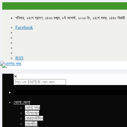
শনিবার, ২৪শে শ্রাবণ, ১৪৩৩ বঙ্গাব্দ, ৮ই আগস্ট, ২০২৬ ইং, ২৪শে সফর, ১৪৪৮ হিজরী
Facebook
RSS
✕
ভোলা জেলা
ভোলা সদর
দৌলতখান
বোরহানউদ্দিন
তজুমদ্দিন