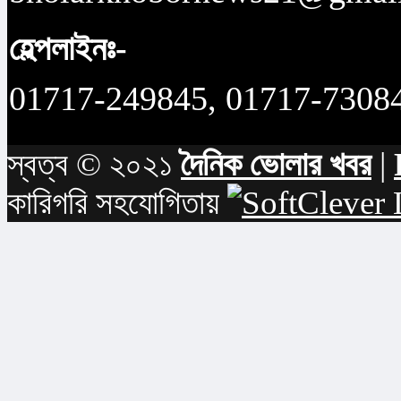
হেল্পলাইনঃ-
01717-249845, 01717-7308
স্বত্ব © ২০২১
দৈনিক ভোলার খবর
|
কারিগরি সহযোগিতায়