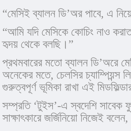
“মেসিই ব্যালন ডি’অর পাবে, এ নি
“আমি যদি মেসিকে কোচিং নাও করা
হৃদয় থেকে বলছি।”
প্রথমবারের মতো ব্যালন ডি’অরে মেসির
অনেকের মতে, চেলসির চ্যাম্পিয়ন্স 
গুরুত্বপূর্ণ ভূমিকা রাখা এই মিডফিল্
সম্প্রতি ‘টুইস’-এ স্বদেশি সাবেক
সাক্ষাৎকারে জর্জিনিয়ো নিজেই বলেন,