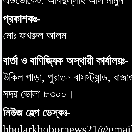
এডভোকেট. আবদুল্লাহ আল মামুন
প্রকাশকঃ-
মোঃ ফখরুল আলম
বার্তা ও বাণিজ্যিক অস্থায়ী কার্যালয়ঃ-
উকিল পাড়া, পুরাতন বাসস্ট্যান্ড, বাজ
সদর ভোলা-৮৩০০।
নিউজ হেল্প ডেস্কঃ-
bholarkhobornews21@gmai