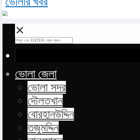
✕
ভোলা জেলা
ভোলা সদর
দৌলতখান
বোরহানউদ্দিন
তজুমদ্দিন