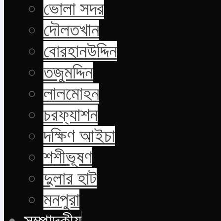
ভোলা সদর
দৌলতখান
বোরহানউদ্দিন
তজুমদ্দিন
লালমোহন
চরফ্যাশন
দক্ষিণ আইচা
শশীভূষণ
দুলার হাট
মনপুরা
সম্পাদকীয়