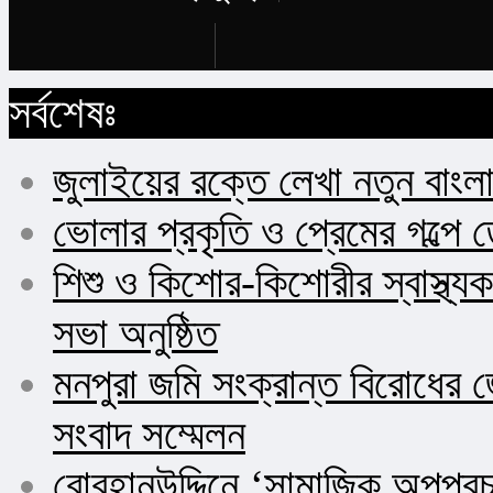
Buy Now
সর্বশেষঃ
জুলাইয়ের রক্তে লেখা নতুন বাংল
ভোলার প্রকৃতি ও প্রেমের গল্পে 
শিশু ও কিশোর-কিশোরীর স্বাস্থ
সভা অনুষ্ঠিত
মনপুরা জমি সংক্রান্ত বিরোধের জ
সংবাদ সম্মেলন
বোরহানউদ্দিনে ‘সামাজিক অপপ্র