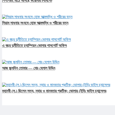
শিগগিরই মাঠে আসছে করোনার ট্যাবলেট
সিয়াম সাধনায় সংযমে হোক আত্মশুদ্ধি ও শরীরের যত্ন
এ বছর দুর্নীতিতে চ্যাম্পিয়ন ভোলার পাসপোর্ট অফিস
আজ জন্মদিন তোমার — মোঃ হেলাল উদ্দিন
মহানবী (স.) ছিলেন সত্য, ন্যায় ও মানবতার প্রতীক; ভোলায় (ইবি) ভাইস চ্যান্সেলর